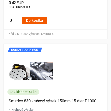
0.42 EUR
0.34 EUR bez DPH
Do košíka
Kód:
SM_8002
Výrobca:
SMIRDEX
DODANIE DO 24 HOD.
Skladom: 5+ ks
Smirdex 830 kruhový výsek 150mm 15 dier P1000
kruhové výseky