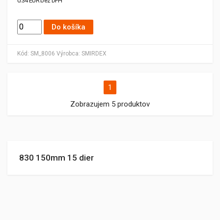
0.34 EUR bez DPH
Do košíka
Kód:
SM_8006
Výrobca:
SMIRDEX
1
Zobrazujem 5 produktov
830 150mm 15 dier