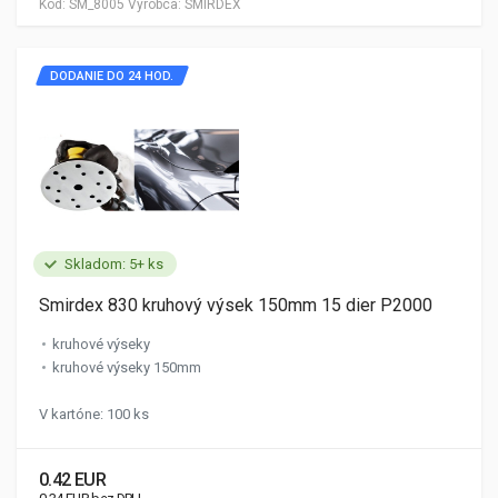
Kód:
SM_8005
Výrobca:
SMIRDEX
DODANIE DO 24 HOD.
Skladom: 5+ ks
Smirdex 830 kruhový výsek 150mm 15 dier P2000
kruhové výseky
kruhové výseky 150mm
V kartóne: 100 ks
0.42 EUR