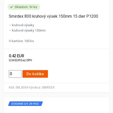
Skladom: 5+ ks
Smirdex 830 kruhový výsek 150mm 15 dier P1200
kruhové výseky
kruhové výseky 150mm
V kartóne: 100 ks
0.42 EUR
0.34 EUR bez DPH
Do košíka
Kód:
SM_8004
Výrobca:
SMIRDEX
DODANIE DO 24 HOD.