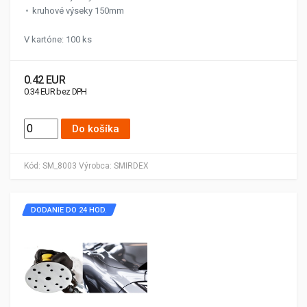
kruhové výseky 150mm
V kartóne: 100 ks
0.42 EUR
0.34 EUR bez DPH
Do košíka
Kód:
SM_8003
Výrobca:
SMIRDEX
DODANIE DO 24 HOD.