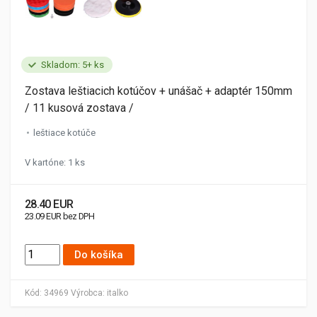
Skladom: 5+ ks
Zostava leštiacich kotúčov + unášač + adaptér 150mm
/ 11 kusová zostava /
leštiace kotúče
V kartóne: 1 ks
28.40 EUR
23.09 EUR bez DPH
Do košíka
Kód:
34969
Výrobca:
italko