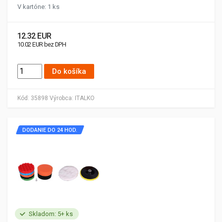
V kartóne: 1 ks
12.32 EUR
10.02 EUR bez DPH
Do košíka
Kód:
35898
Výrobca:
ITALKO
DODANIE DO 24 HOD.
Skladom: 5+ ks