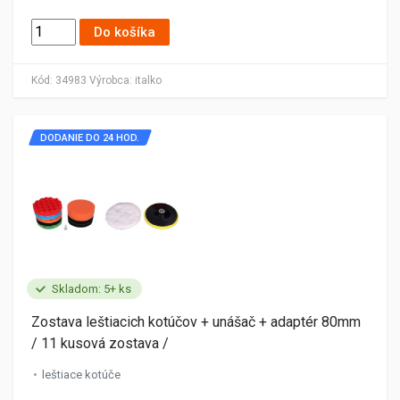
Do košíka
Kód:
34983
Výrobca:
italko
DODANIE DO 24 HOD.
Skladom: 5+ ks
Zostava leštiacich kotúčov + unášač + adaptér 80mm
/ 11 kusová zostava /
leštiace kotúče