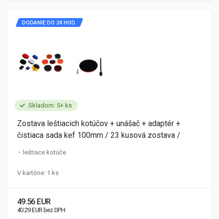
DODANIE DO 24 HOD.
Skladom: 5+ ks
Zostava leštiacich kotúčov + unášač + adaptér +
čistiaca sada kef 100mm / 23 kusová zostava /
leštiace kotúče
V kartóne: 1 ks
49.56 EUR
40.29 EUR bez DPH