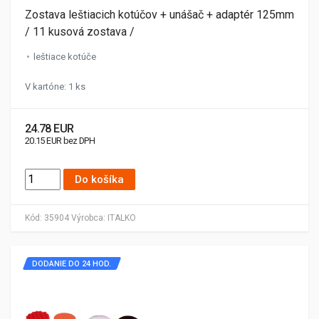
Zostava leštiacich kotúčov + unášač + adaptér 125mm
/ 11 kusová zostava /
leštiace kotúče
V kartóne: 1 ks
24.78 EUR
20.15 EUR bez DPH
Do košíka
Kód:
35904
Výrobca:
ITALKO
DODANIE DO 24 HOD.