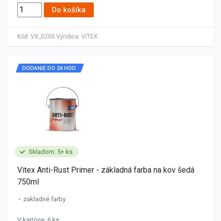
Do košíka
Kód:
VX_0200
Výrobca:
VITEX
DODANIE DO 24 HOD.
Skladom: 5+ ks
Vitex Anti-Rust Primer - základná farba na kov šedá
750ml
zakladné farby
V kartóne: 6 ks