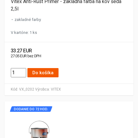
Vitex Anti-Rust Primer - základná farba na kov šedá
2,5l
zakladné farby
V kartóne: 1 ks
33.27 EUR
27.05 EUR bez DPH
Do košíka
Kód:
VX_0202
Výrobca:
VITEX
DODANIE DO 72 HOD.