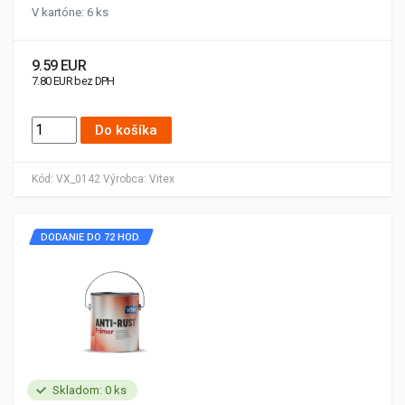
V kartóne: 6 ks
9.59 EUR
7.80 EUR bez DPH
Do košíka
Kód:
VX_0142
Výrobca:
Vitex
DODANIE DO 72 HOD.
Skladom: 0 ks