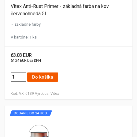
Vitex Anti-Rust Primer - základná farba na kov
červenohnedá 5l
zakladné farby
V kartóne: 1 ks
63.03 EUR
51.24 EUR bez DPH
Do košíka
Kód:
VX_0139
Výrobca:
Vitex
DODANIE DO 24 HOD.