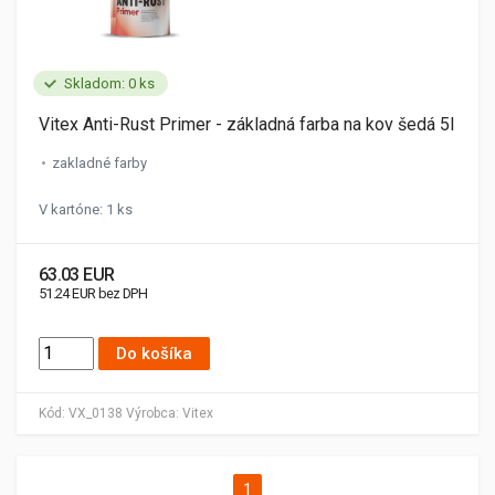
Skladom: 0 ks
Vitex Anti-Rust Primer - základná farba na kov šedá 5l
zakladné farby
V kartóne: 1 ks
63.03 EUR
51.24 EUR bez DPH
Do košíka
Kód:
VX_0138
Výrobca:
Vitex
1