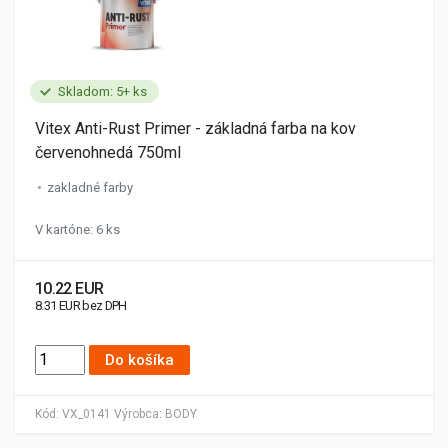
Skladom: 5+ ks
Vitex Anti-Rust Primer - základná farba na kov
červenohnedá 750ml
zakladné farby
V kartóne: 6 ks
10.22 EUR
8.31 EUR bez DPH
Do košíka
Kód:
VX_0141
Výrobca:
BODY