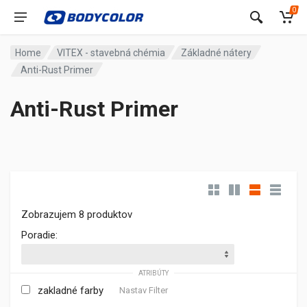
0
Home
VITEX - stavebná chémia
Základné nátery
Anti-Rust Primer
Anti-Rust Primer
Zobrazujem 8 produktov
Poradie:
ATRIBÚTY
zakladné farby
Nastav Filter