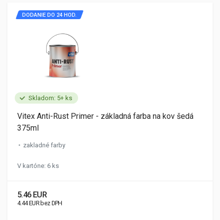
DODANIE DO 24 HOD.
Skladom: 5+ ks
Vitex Anti-Rust Primer - základná farba na kov šedá
375ml
zakladné farby
V kartóne: 6 ks
5.46 EUR
4.44 EUR bez DPH