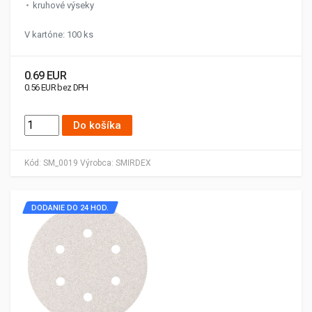
kruhové výseky
V kartóne: 100 ks
0.69 EUR
0.56 EUR bez DPH
Do košíka
Kód:
SM_0019
Výrobca:
SMIRDEX
DODANIE DO 24 HOD.