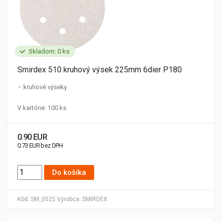
Skladom: 0 ks
Smirdex 510 kruhový výsek 225mm 6dier P180
kruhové výseky
V kartóne: 100 ks
0.90 EUR
0.73 EUR bez DPH
Do košíka
Kód:
SM_0025
Výrobca:
SMIRDEX