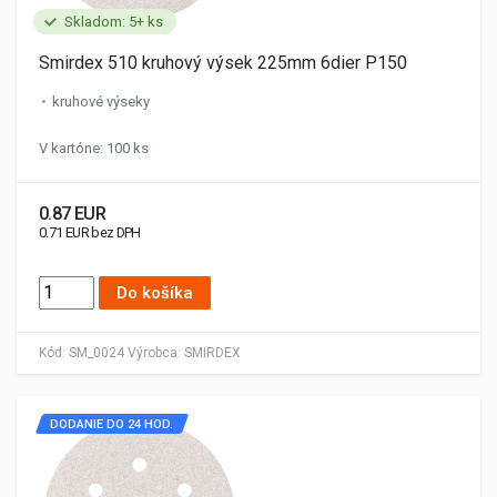
Skladom: 5+ ks
Smirdex 510 kruhový výsek 225mm 6dier P150
kruhové výseky
V kartóne: 100 ks
0.87 EUR
0.71 EUR bez DPH
Do košíka
Kód:
SM_0024
Výrobca:
SMIRDEX
DODANIE DO 24 HOD.