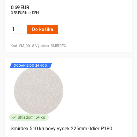
0.69 EUR
0.56 EUR bez DPH
Do košíka
Kód:
SM_0018
Výrobca:
SMIRDEX
DODANIE DO 24 HOD.
Skladom: 5+ ks
Smirdex 510 kruhový výsek 225mm 0dier P180