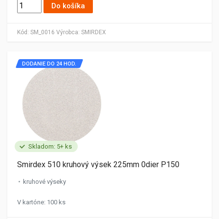
Do košíka
Kód:
SM_0016
Výrobca:
SMIRDEX
DODANIE DO 24 HOD.
Skladom: 5+ ks
Smirdex 510 kruhový výsek 225mm 0dier P150
kruhové výseky
V kartóne: 100 ks