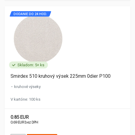
DODANIE DO 24 HOD.
Skladom: 5+ ks
Smirdex 510 kruhový výsek 225mm 0dier P100
kruhové výseky
V kartóne: 100 ks
0.85 EUR
0.69 EUR bez DPH