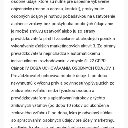
osobné údaje, ktoré sú nutné pre úspešné vybavenie
objednávky (meno a adresa, kontakt), poskytnutie
osobných údajov je nutnou požiadavkou na uzatvorenie
a plnenie zmluvy, bez poskytnutia osobných údajov nie
je možné zmluvu uzatvoriť alebo ju zo strany
prevádzkovateľa plniť  zasielanie obchodných ponúk a
vykonávanie ďalších marketingových aktivít 3. Zo strany
prevádzkovateľa neprichádza k automatickému
individuálnemu rozhodovaniu v zmysle čl. 22 GDPR.
Článok IV DOBA UCHOVÁVANIA OSOBNÝCH ÚDAJOV 1.
Prevádzkovateľ uchováva osobné údaje:  po dobu
nevyhnutnú k výkonu práv a povinností vyplývajúcich zo
zmluvného vzťahu medzi fyzickou osobou a
prevádzkovateľom a uplatňovaní nárokov z týchto
zmluvných vzťahov (po dobu 10 rokov od ukončenia
zmluvného vzťahu)  po dobu, kým je odvolaný súhlas
so spracovaním osobných údajov pre účely marketingu,
najdlhšie 5 rokov, ak sú osobné údaje spracovávané na