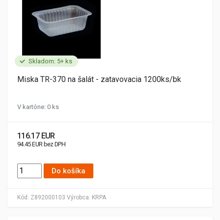
Skladom: 5+ ks
Miska TR-370 na šalát - zatavovacia 1200ks/bk
V kartóne: 0 ks
116.17 EUR
94.45 EUR bez DPH
Do košíka
Kód:
Z892000103
Výrobca:
KRPA