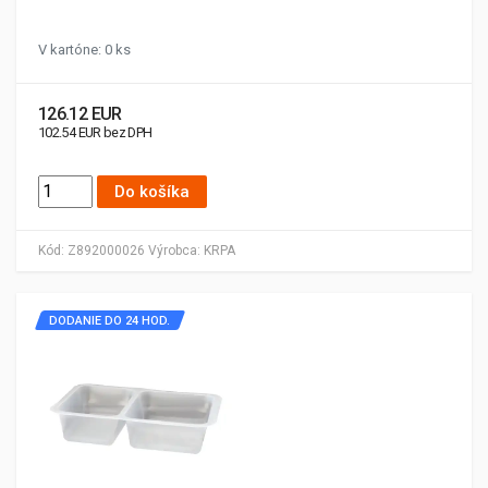
V kartóne: 0 ks
126.12 EUR
102.54 EUR bez DPH
Do košíka
Kód:
Z892000026
Výrobca:
KRPA
DODANIE DO 24 HOD.