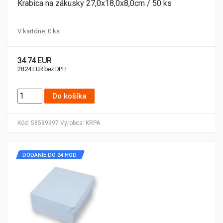
Krabica na zákusky 27,0x18,0x8,0cm / 50 ks
V kartóne: 0 ks
34.74 EUR
28.24 EUR bez DPH
Do košíka
Kód:
58589997
Výrobca:
KRPA
DODANIE DO 24 HOD.