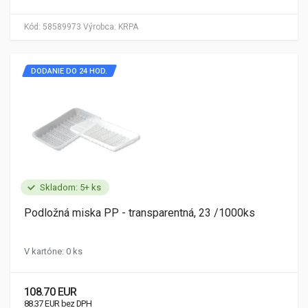
Kód:
58589973
Výrobca:
KRPA
DODANIE DO 24 HOD.
Skladom: 5+ ks
Podložná miska PP - transparentná, 23 /1000ks
V kartóne: 0 ks
108.70 EUR
88.37 EUR bez DPH