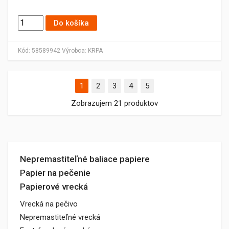
Do košíka
Kód:
58589942
Výrobca:
KRPA
1
2
3
4
5
Zobrazujem 21 produktov
Nepremastiteľné baliace papiere
Papier na pečenie
Papierové vrecká
Vrecká na pečivo
Nepremastiteľné vrecká