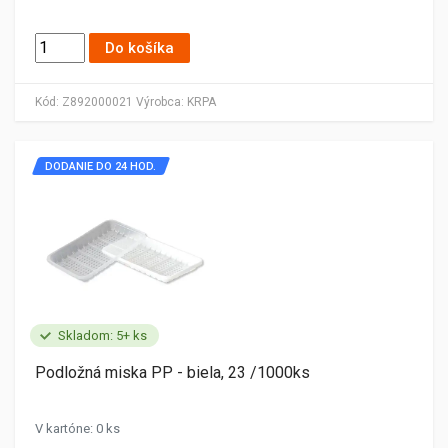
Do košíka
Kód:
Z892000021
Výrobca:
KRPA
DODANIE DO 24 HOD.
Skladom: 5+ ks
Podložná miska PP - biela, 23 /1000ks
V kartóne: 0 ks