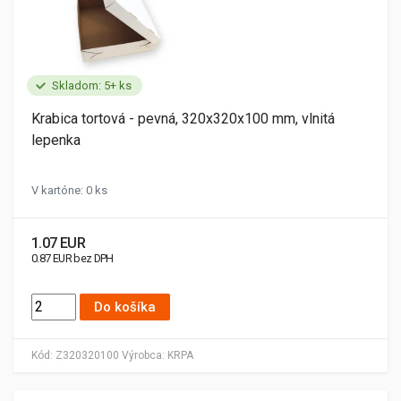
Skladom: 5+ ks
Krabica tortová - pevná, 320x320x100 mm, vlnitá
lepenka
V kartóne: 0 ks
1.07 EUR
0.87 EUR bez DPH
Do košíka
Kód:
Z320320100
Výrobca:
KRPA