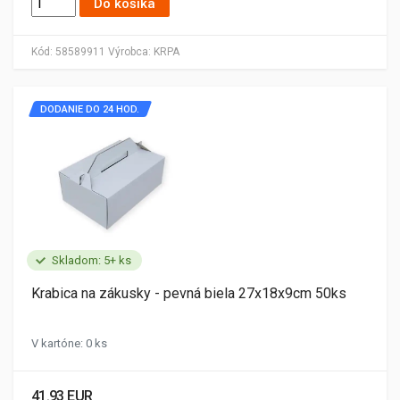
Do košíka
Kód:
58589911
Výrobca:
KRPA
DODANIE DO 24 HOD.
Skladom: 5+ ks
Krabica na zákusky - pevná biela 27x18x9cm 50ks
V kartóne: 0 ks
41.93 EUR