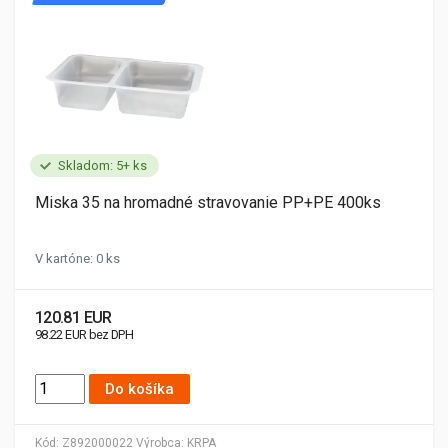
Skladom: 5+ ks
Miska 35 na hromadné stravovanie PP+PE 400ks
V kartóne: 0 ks
120.81 EUR
98.22 EUR bez DPH
Do košíka
Kód:
Z892000022
Výrobca:
KRPA