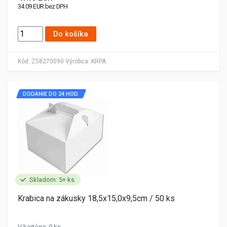
34.09 EUR bez DPH
Do košíka
Kód:
Z58270090
Výrobca:
KRPA
DODANIE DO 24 HOD.
Skladom: 5+ ks
Krabica na zákusky 18,5x15,0x9,5cm / 50 ks
V kartóne: 0 ks