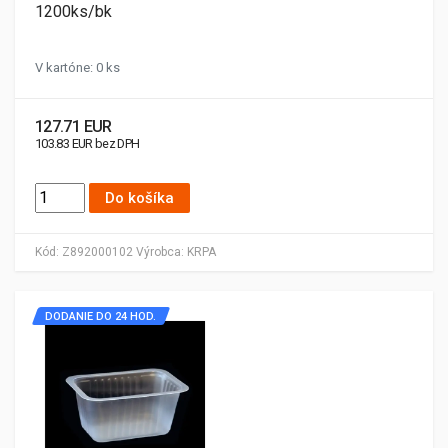
1200ks/bk
V kartóne: 0 ks
127.71 EUR
103.83 EUR bez DPH
Do košíka
Kód:
Z892000102
Výrobca:
KRPA
DODANIE DO 24 HOD.