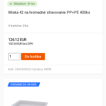
Skladom: 5+ ks
Miska 42 na hromadné stravovanie PP+PE 400ks
V kartóne: 0 ks
126.12 EUR
102.54 EUR bez DPH
Do košíka
Kód:
Z892000023
Výrobca:
KRPA
DODANIE DO 24 HOD.