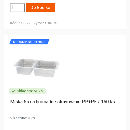
Do košíka
Kód:
Z730290
Výrobca:
KRPA
DODANIE DO 24 HOD.
Skladom: 5+ ks
Miska 55 na hromadné stravovanie PP+PE / 160 ks
V kartóne: 0 ks