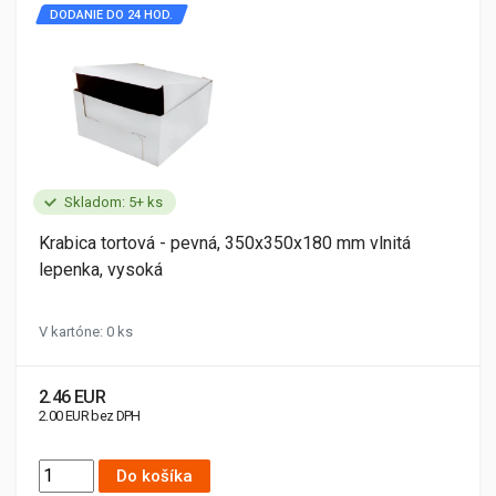
DODANIE DO 24 HOD.
Skladom: 5+ ks
Krabica tortová - pevná, 350x350x180 mm vlnitá
lepenka, vysoká
V kartóne: 0 ks
2.46 EUR
2.00 EUR bez DPH
Do košíka