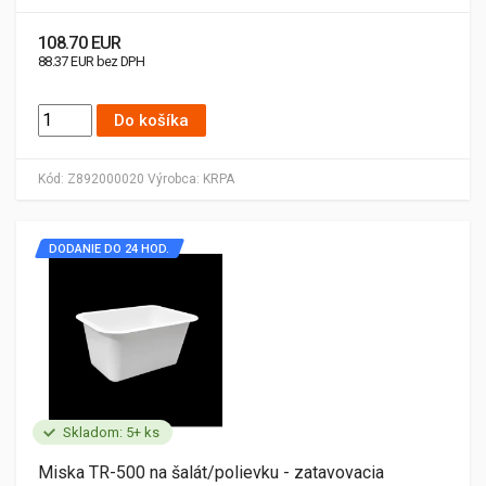
108.70 EUR
88.37 EUR bez DPH
Do košíka
Kód:
Z892000020
Výrobca:
KRPA
DODANIE DO 24 HOD.
Skladom: 5+ ks
Miska TR-500 na šalát/polievku - zatavovacia