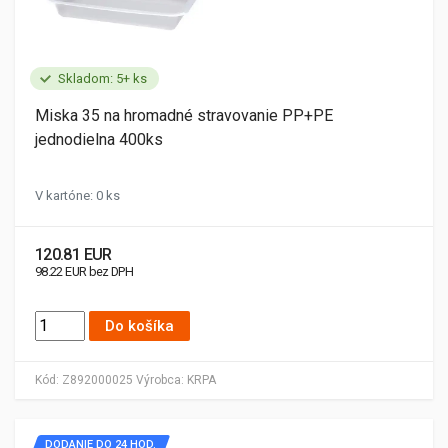
Skladom: 5+ ks
Miska 35 na hromadné stravovanie PP+PE
jednodielna 400ks
V kartóne: 0 ks
120.81 EUR
98.22 EUR bez DPH
Do košíka
Kód:
Z892000025
Výrobca:
KRPA
DODANIE DO 24 HOD.