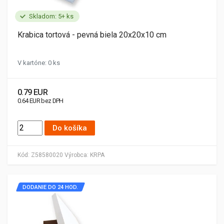
Skladom: 5+ ks
Krabica tortová - pevná biela 20x20x10 cm
V kartóne: 0 ks
0.79 EUR
0.64 EUR bez DPH
Do košíka
Kód:
Z58580020
Výrobca:
KRPA
DODANIE DO 24 HOD.