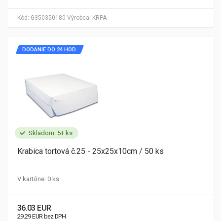
Kód:
G350350180
Výrobca:
KRPA
DODANIE DO 24 HOD.
Skladom: 5+ ks
Krabica tortová č.25 - 25x25x10cm / 50 ks
V kartóne: 0 ks
36.03 EUR
29.29 EUR bez DPH