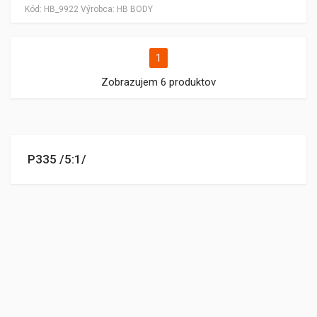
Kód:
HB_9922
Výrobca:
HB BODY
1
Zobrazujem 6 produktov
P335 /5:1/