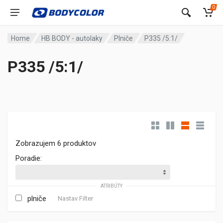
0
Home
HB BODY - autolaky
Plniče
P335 /5:1/
P335 /5:1/
Zobrazujem 6 produktov
Poradie:
ATRIBÚTY
plniče
Nastav Filter