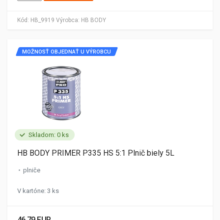
Kód:
HB_9919
Výrobca:
HB BODY
MOŽNOSŤ OBJEDNAŤ U VÝROBCU
Skladom: 0 ks
HB BODY PRIMER P335 HS 5:1 Plnič biely 5L
plniče
V kartóne: 3 ks
46.79 EUR