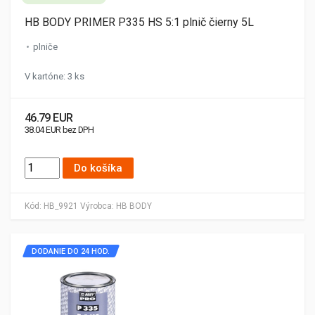
HB BODY PRIMER P335 HS 5:1 plnič čierny 5L
plniče
V kartóne: 3 ks
46.79 EUR
38.04 EUR bez DPH
Do košíka
Kód:
HB_9921
Výrobca:
HB BODY
DODANIE DO 24 HOD.