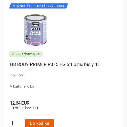
MOŽNOSŤ OBJEDNAŤ U VÝROBCU
Skladom: 0 ks
HB BODY PRIMER P335 HS 5:1 plnič biely 1L
plniče
V kartóne: 6 ks
12.64 EUR
10.28 EUR bez DPH
Do košíka