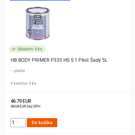
Skladom: 0 ks
HB BODY PRIMER P335 HS 5:1 Plnič Šedý 5L
plniče
V kartóne: 3 ks
46.79 EUR
38.04 EUR bez DPH
Do košíka