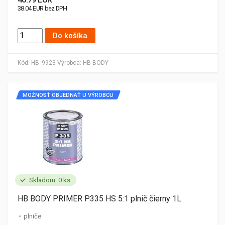
38.04 EUR bez DPH
Do košíka
Kód:
HB_9923
Výrobca:
HB BODY
MOŽNOSŤ OBJEDNAŤ U VÝROBCU
Skladom: 0 ks
HB BODY PRIMER P335 HS 5:1 plnič čierny 1L
plniče