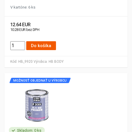
V kartóne: 6 ks
12.64 EUR
10.28 EUR bez DPH
Do košíka
Kód:
HB_9920
Výrobca:
HB BODY
MOŽNOSŤ OBJEDNAŤ U VÝROBCU
Skladom: 0 ks