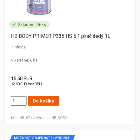
Skladom: 5+ ks
HB BODY PRIMER P335 HS 5:1 plnič šedý 1L
plniče
V kartóne: 6 ks
15.50 EUR
12.60 EUR bez DPH
Do košíka
Kód:
HB_0244
Výrobca:
HB BODY
MOŽNOSŤ OBJEDNAŤ U VÝROBCU