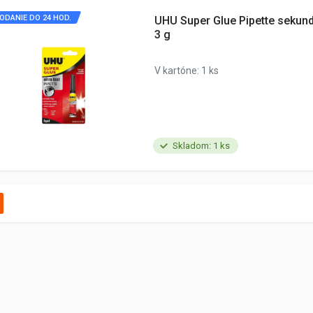
ODANIE DO 24 HOD.
UHU Super Glue Pipette sekund
3 g
V kartóne: 1 ks
Skladom: 1 ks