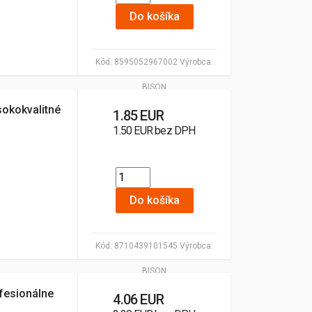
Do košíka
Kód:
8595052967002
Výrobca:
BISON
okokvalitné
1.85 EUR
1.50 EUR bez DPH
Do košíka
Kód:
8710439101545
Výrobca:
BISON
fesionálne
4.06 EUR