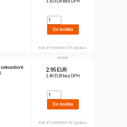
3.30 EUR bez DPH
Do košíka
Kód:
8710439901275
Výrobca:
BISON
 sekundové
2.95 EUR
G
2.40 EUR bez DPH
Do košíka
Kód:
8710439253145
Výrobca: