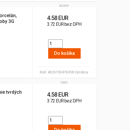
BODY
orcelán,
4.58 EUR
doby 3G
3.72 EUR bez DPH
Do košíka
Kód:
4026700476958
Výrobca:
UHU
ie tvrdých
4.58 EUR
3.72 EUR bez DPH
Do košíka