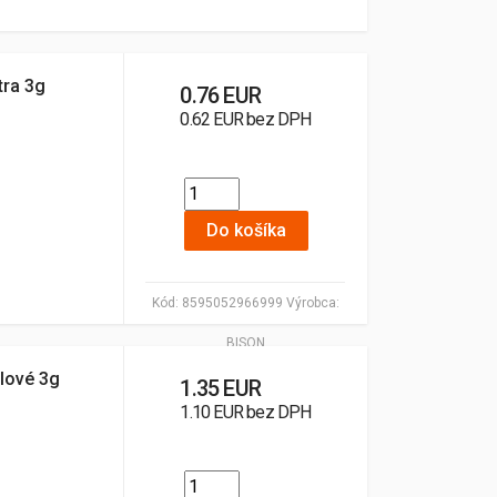
tra 3g
0.76 EUR
0.62 EUR bez DPH
Do košíka
Kód:
8595052966999
Výrobca:
BISON
lové 3g
1.35 EUR
1.10 EUR bez DPH