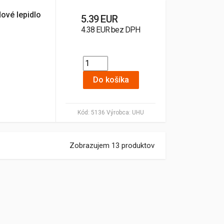
ové lepidlo
5.39 EUR
4.38 EUR bez DPH
Do košíka
Kód:
5136
Výrobca:
UHU
Zobrazujem 13 produktov