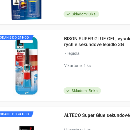
Skladom: 0 ks
ODANIE DO 24 HOD.
BISON SUPER GLUE GEL, vysok
rýchle sekundové lepidlo 3G
lepidlá
V kartóne: 1 ks
Skladom: 5+ ks
ODANIE DO 24 HOD.
ALTECO Super Glue sekundové 