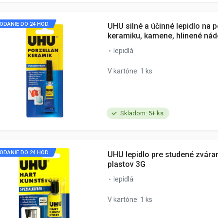
ODANIE DO 24 HOD.
UHU silné a účinné lepidlo na p
keramiku, kamene, hlinené ná
lepidlá
V kartóne: 1 ks
Skladom: 5+ ks
ODANIE DO 24 HOD.
UHU lepidlo pre studené zváran
plastov 3G
lepidlá
V kartóne: 1 ks