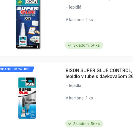
lepidlá
V kartóne: 1 ks
Skladom: 5+ ks
ODANIE DO 24 HOD.
BISON SUPER GLUE CONTROL,
lepidlo v tube s dávkovačom 3
lepidlá
V kartóne: 1 ks
Skladom: 5+ ks