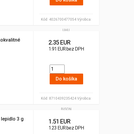
Kód:
4026700477054
Výrobca:
UHU
okvalitné
2.35 EUR
1.91 EUR bez DPH
Do košíka
Kód:
8710439235424
Výrobca:
BISON
lepidlo 3 g
1.51 EUR
1.23 EUR bez DPH