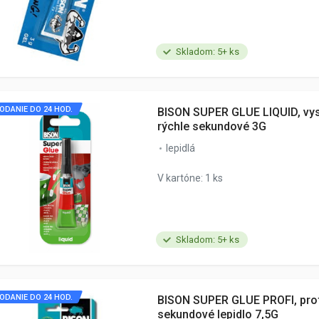
Skladom: 5+ ks
ODANIE DO 24 HOD.
BISON SUPER GLUE LIQUID, vys
rýchle sekundové 3G
lepidlá
V kartóne: 1 ks
Skladom: 5+ ks
ODANIE DO 24 HOD.
BISON SUPER GLUE PROFI, pro
sekundové lepidlo 7,5G