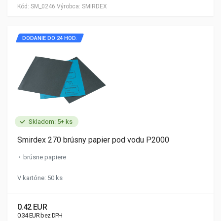
Kód:
SM_0246
Výrobca:
SMIRDEX
DODANIE DO 24 HOD.
Skladom: 5+ ks
Smirdex 270 brúsny papier pod vodu P2000
brúsne papiere
V kartóne: 50 ks
0.42 EUR
0.34 EUR bez DPH