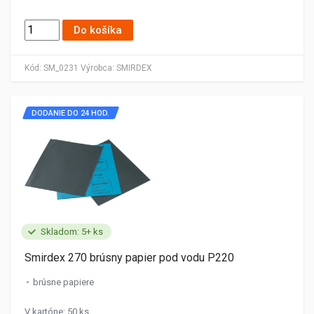
Do košíka
Kód:
SM_0231
Výrobca:
SMIRDEX
DODANIE DO 24 HOD.
Skladom: 5+ ks
Smirdex 270 brúsny papier pod vodu P220
brúsne papiere
V kartóne: 50 ks