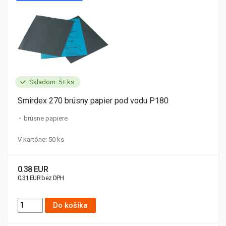
Skladom: 5+ ks
Smirdex 270 brúsny papier pod vodu P180
brúsne papiere
V kartóne: 50 ks
0.38 EUR
0.31 EUR bez DPH
Do košíka