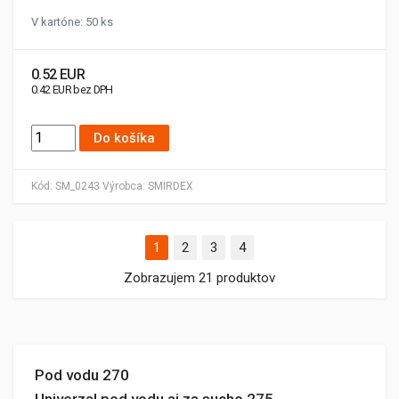
V kartóne: 50 ks
0.52 EUR
0.42 EUR bez DPH
Do košíka
Kód:
SM_0243
Výrobca:
SMIRDEX
1
2
3
4
Zobrazujem 21 produktov
Pod vodu 270
Univerzal pod vodu aj za sucho 275