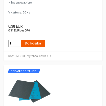
brúsne papiere
V kartóne: 50 ks
0.38 EUR
0.31 EUR bez DPH
Do košíka
Kód:
SM_0239
Výrobca:
SMIRDEX
DODANIE DO 24 HOD.