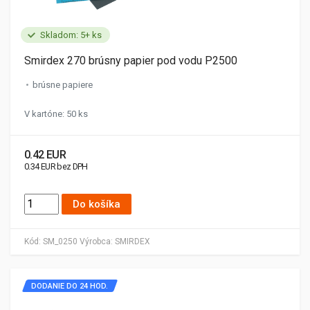
Skladom: 5+ ks
Smirdex 270 brúsny papier pod vodu P2500
brúsne papiere
V kartóne: 50 ks
0.42 EUR
0.34 EUR bez DPH
Do košíka
Kód:
SM_0250
Výrobca:
SMIRDEX
DODANIE DO 24 HOD.