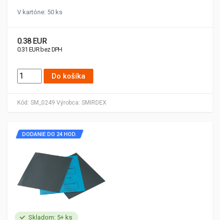
V kartóne: 50 ks
0.38 EUR
0.31 EUR bez DPH
Do košíka
Kód:
SM_0249
Výrobca:
SMIRDEX
DODANIE DO 24 HOD.
Skladom: 5+ ks