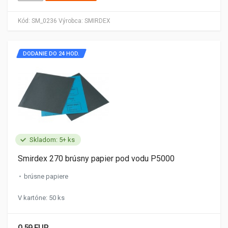
Kód:
SM_0236
Výrobca:
SMIRDEX
DODANIE DO 24 HOD.
Skladom: 5+ ks
Smirdex 270 brúsny papier pod vodu P5000
brúsne papiere
V kartóne: 50 ks
0.59 EUR