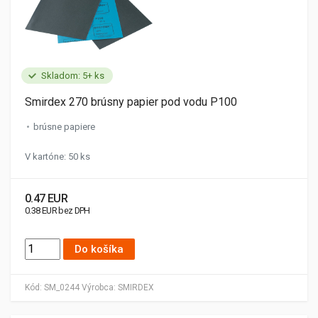
Skladom: 5+ ks
Smirdex 270 brúsny papier pod vodu P100
brúsne papiere
V kartóne: 50 ks
0.47 EUR
0.38 EUR bez DPH
Do košíka
Kód:
SM_0244
Výrobca:
SMIRDEX