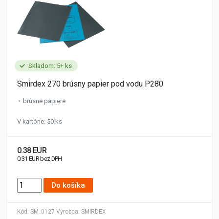
Skladom: 5+ ks
Smirdex 270 brúsny papier pod vodu P280
brúsne papiere
V kartóne: 50 ks
0.38 EUR
0.31 EUR bez DPH
Do košíka
Kód:
SM_0127
Výrobca:
SMIRDEX