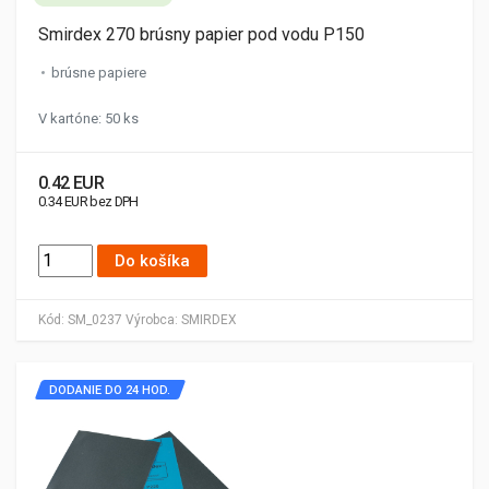
Smirdex 270 brúsny papier pod vodu P150
brúsne papiere
V kartóne: 50 ks
0.42 EUR
0.34 EUR bez DPH
Do košíka
Kód:
SM_0237
Výrobca:
SMIRDEX
DODANIE DO 24 HOD.