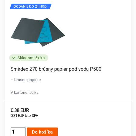
DODANIE DO 24 HOD.
Skladom: 5+ ks
Smirdex 270 brúsny papier pod vodu P500
brúsne papiere
V kartóne: 50 ks
0.38 EUR
0.31 EUR bez DPH
Do košíka