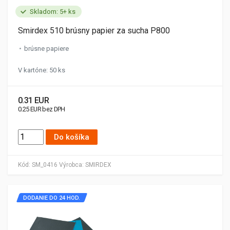
Skladom: 5+ ks
Smirdex 510 brúsny papier za sucha P800
brúsne papiere
V kartóne: 50 ks
0.31 EUR
0.25 EUR bez DPH
Do košíka
Kód:
SM_0416
Výrobca:
SMIRDEX
DODANIE DO 24 HOD.