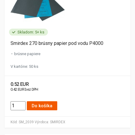
Skladom: 5+ ks
Smirdex 270 brúsny papier pod vodu P4000
brúsne papiere
V kartóne: 50 ks
0.52 EUR
0.42 EUR bez DPH
Do košíka
Kód:
SM_2039
Výrobca:
SMIRDEX