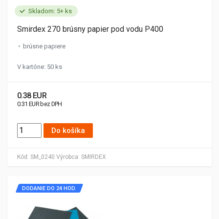
Skladom: 5+ ks
Smirdex 270 brúsny papier pod vodu P400
brúsne papiere
V kartóne: 50 ks
0.38 EUR
0.31 EUR bez DPH
Do košíka
Kód:
SM_0240
Výrobca:
SMIRDEX
DODANIE DO 24 HOD.