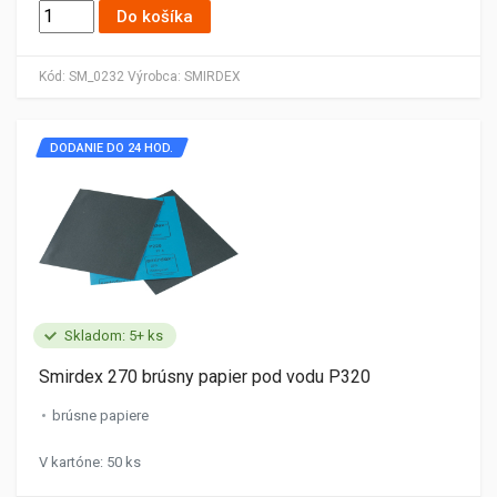
Do košíka
Kód:
SM_0232
Výrobca:
SMIRDEX
DODANIE DO 24 HOD.
Skladom: 5+ ks
Smirdex 270 brúsny papier pod vodu P320
brúsne papiere
V kartóne: 50 ks