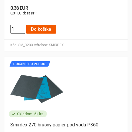
0.38 EUR
0.31 EUR bez DPH
Do košíka
Kód:
SM_0233
Výrobca:
SMIRDEX
DODANIE DO 24 HOD.
Skladom: 5+ ks
Smirdex 270 brúsny papier pod vodu P360