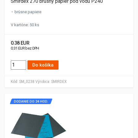
Smirdex 270 brúsny papier pod vodu P240
brúsne papiere
V kartóne: 50 ks
0.38 EUR
0.31 EUR bez DPH
Do košíka
Kód:
SM_0238
Výrobca:
SMIRDEX
DODANIE DO 24 HOD.