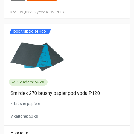
Kód:
SM_0228
Výrobca:
SMIRDEX
DODANIE DO 24 HOD.
Skladom: 5+ ks
Smirdex 270 brúsny papier pod vodu P120
brúsne papiere
V kartóne: 50 ks
0.43 EUR