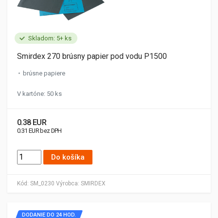
Skladom: 5+ ks
Smirdex 270 brúsny papier pod vodu P1500
brúsne papiere
V kartóne: 50 ks
0.38 EUR
0.31 EUR bez DPH
Do košíka
Kód:
SM_0230
Výrobca:
SMIRDEX
DODANIE DO 24 HOD.