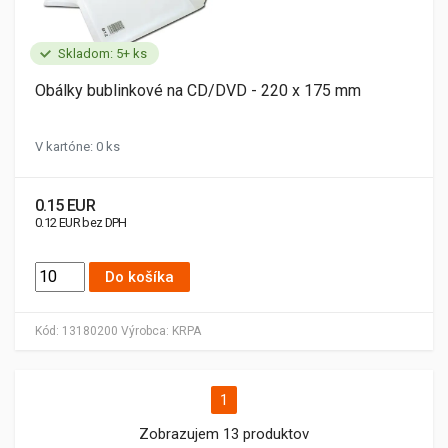
Skladom: 5+ ks
Obálky bublinkové na CD/DVD - 220 x 175 mm
V kartóne: 0 ks
0.15 EUR
0.12 EUR bez DPH
Do košíka
Kód:
13180200
Výrobca:
KRPA
1
Zobrazujem 13 produktov