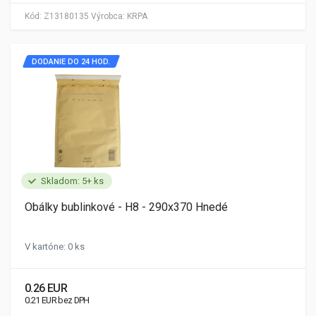
Kód:
Z13180135
Výrobca:
KRPA
DODANIE DO 24 HOD.
Skladom: 5+ ks
Obálky bublinkové - H8 - 290x370 Hnedé
V kartóne: 0 ks
0.26 EUR
0.21 EUR bez DPH