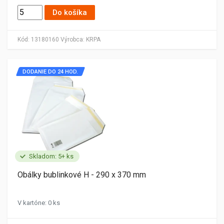
Do košíka
Kód:
13180160
Výrobca:
KRPA
DODANIE DO 24 HOD.
Skladom: 5+ ks
Obálky bublinkové H - 290 x 370 mm
V kartóne: 0 ks