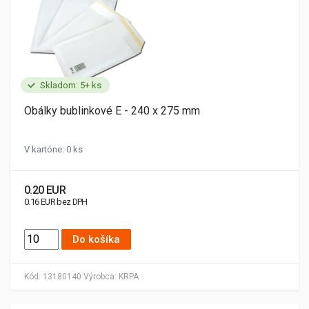
Skladom: 5+ ks
Obálky bublinkové E - 240 x 275 mm
V kartóne: 0 ks
0.20 EUR
0.16 EUR bez DPH
Do košíka
Kód:
13180140
Výrobca:
KRPA