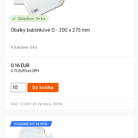
Skladom: 5+ ks
Obálky bublinkové D - 200 x 275 mm
V kartóne: 0 ks
0.16 EUR
0.13 EUR bez DPH
Do košíka
Kód:
13180130
Výrobca:
KRPA
DODANIE DO 24 HOD.