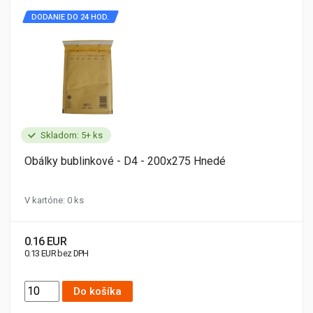
DODANIE DO 24 HOD.
Skladom: 5+ ks
Obálky bublinkové - D4 - 200x275 Hnedé
V kartóne: 0 ks
0.16 EUR
0.13 EUR bez DPH
Do košíka