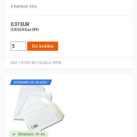
V kartóne: 0 ks
0.37 EUR
0.30 EUR bez DPH
Do košíka
Kód:
13180180
Výrobca:
KRPA
DODANIE DO 24 HOD.
Skladom: 5+ ks