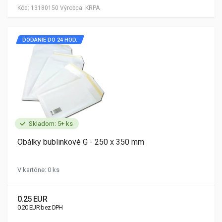
Kód:
13180150
Výrobca:
KRPA
DODANIE DO 24 HOD.
Skladom: 5+ ks
Obálky bublinkové G - 250 x 350 mm
V kartóne: 0 ks
0.25 EUR
0.20 EUR bez DPH