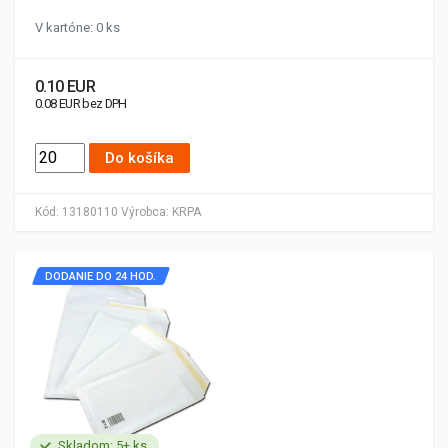
V kartóne: 0 ks
0.10 EUR
0.08 EUR bez DPH
Do košíka
Kód:
13180110
Výrobca:
KRPA
DODANIE DO 24 HOD.
Skladom: 5+ ks