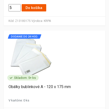
Do košíka
Kód:
Z13180175
Výrobca:
KRPA
DODANIE DO 24 HOD.
Skladom: 5+ ks
Obálky bublinkové A - 120 x 175 mm
V kartóne: 0 ks