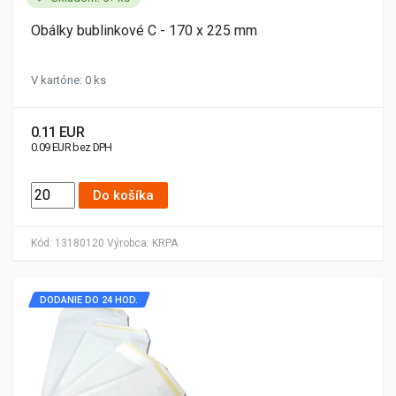
Obálky bublinkové C - 170 x 225 mm
V kartóne: 0 ks
0.11 EUR
0.09 EUR bez DPH
Do košíka
Kód:
13180120
Výrobca:
KRPA
DODANIE DO 24 HOD.