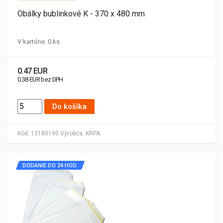
Obálky bublinkové K - 370 x 480 mm
V kartóne: 0 ks
0.47 EUR
0.38 EUR bez DPH
Do košíka
Kód:
13180190
Výrobca:
KRPA
DODANIE DO 24 HOD.