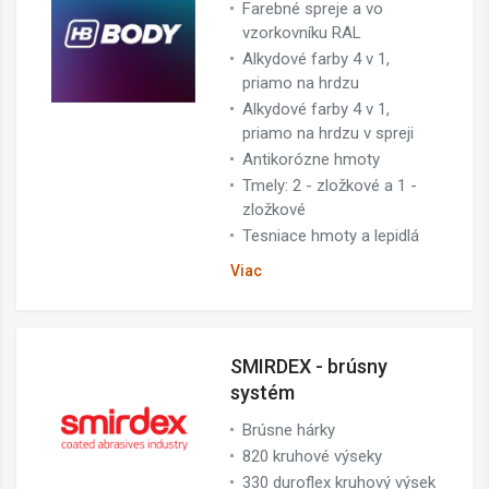
Farebné spreje a vo
vzorkovníku RAL
Alkydové farby 4 v 1,
priamo na hrdzu
Alkydové farby 4 v 1,
priamo na hrdzu v spreji
Antikorózne hmoty
Tmely: 2 - zložkové a 1 -
zložkové
Tesniace hmoty a lepidlá
Viac
SMIRDEX - brúsny
systém
Brúsne hárky
820 kruhové výseky
330 duroflex kruhový výsek