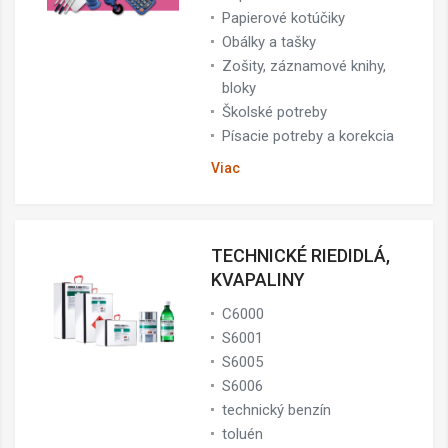
Papierové kotúčiky
Obálky a tašky
Zošity, záznamové knihy,
bloky
Školské potreby
Písacie potreby a korekcia
Viac
TECHNICKÉ RIEDIDLÁ,
KVAPALINY
C6000
S6001
S6005
S6006
technický benzín
toluén