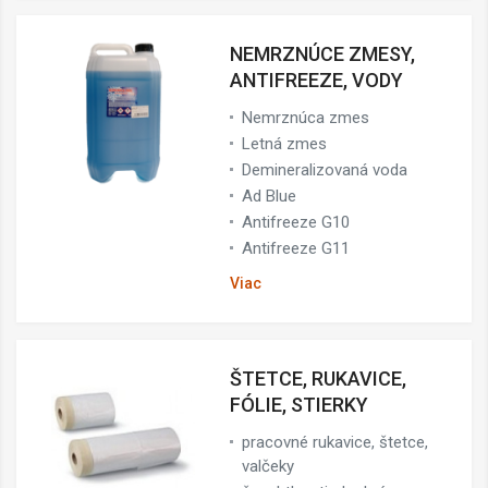
NEMRZNÚCE ZMESY,
ANTIFREEZE, VODY
Nemrznúca zmes
Letná zmes
Demineralizovaná voda
Ad Blue
Antifreeze G10
Antifreeze G11
Viac
ŠTETCE, RUKAVICE,
FÓLIE, STIERKY
pracovné rukavice, štetce,
valčeky