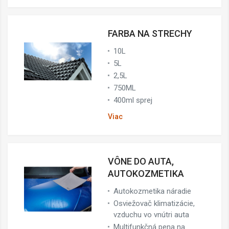
FARBA NA STRECHY
10L
5L
2,5L
750ML
400ml sprej
Viac
VÔNE DO AUTA,
AUTOKOZMETIKA
Autokozmetika náradie
Osviežovač klimatizácie,
vzduchu vo vnútri auta
Multifunkčná pena na