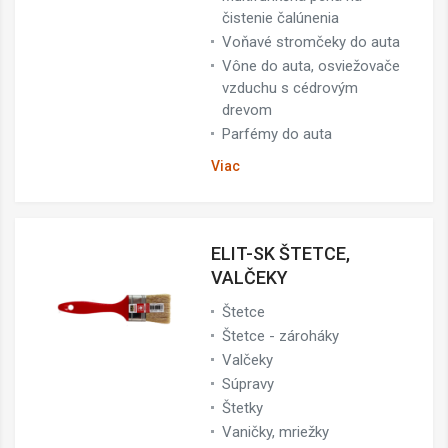
čistenie čalúnenia
Voňavé stromčeky do auta
Vône do auta, osviežovače
vzduchu s cédrovým
drevom
Parfémy do auta
Viac
ELIT-SK ŠTETCE,
VALČEKY
Štetce
Štetce - zároháky
Valčeky
Súpravy
Štetky
Vaničky, mriežky