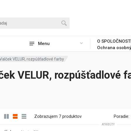
O SPOLOČNOST
Menu
Ochrana osobný
Valček VELUR, rozpúšťadlové farby
ček VELUR, rozpúšťadlové f
Zobrazujem 7 produktov
Poradie:
ATRIBÚTY