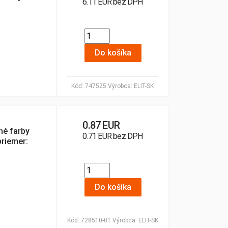
6.11 EUR bez DPH
Do košíka
Kód:
747525
Výrobca:
ELIT-SK
0.87 EUR
né farby
0.71 EUR bez DPH
priemer:
Do košíka
Kód:
728510-01
Výrobca:
ELIT-SK