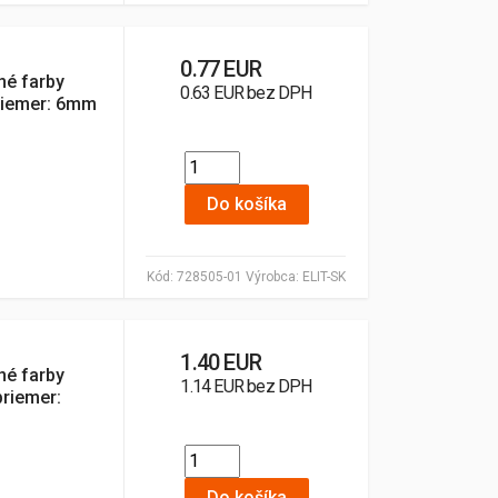
0.77 EUR
né farby
0.63 EUR bez DPH
priemer: 6mm
Do košíka
Kód:
728505-01
Výrobca:
ELIT-SK
1.40 EUR
né farby
1.14 EUR bez DPH
priemer:
Do košíka