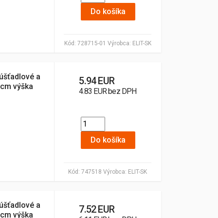
Do košíka
Kód:
728715-01
Výrobca:
ELIT-SK
úšťadlové a
5.94 EUR
18cm výška
4.83 EUR bez DPH
Do košíka
Kód:
747518
Výrobca:
ELIT-SK
úšťadlové a
7.52 EUR
25cm výška