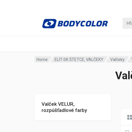
Home
ELIT-SK ŠTETCE, VALČEKY
Valčeky
Val
Valček VELUR,
rozpúšťadlové farby