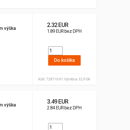
2.32 EUR
cm výška
1.89 EUR bez DPH
Do košíka
Kód:
728710-01
Výrobca:
ELIT-SK
3.49 EUR
cm výška
2.84 EUR bez DPH