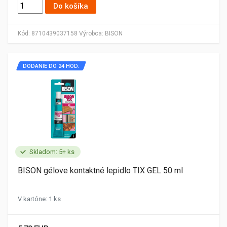
Do košíka
Kód:
8710439037158
Výrobca:
BISON
DODANIE DO 24 HOD.
Skladom: 5+ ks
BISON gélove kontaktné lepidlo TIX GEL 50 ml
V kartóne: 1 ks