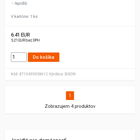
lepidlá
V kartóne: 1 ks
6.41 EUR
5.21 EUR bez DPH
Do košíka
Kód:
8710439038612
Výrobca:
BISON
1
Zobrazujem 4 produktov