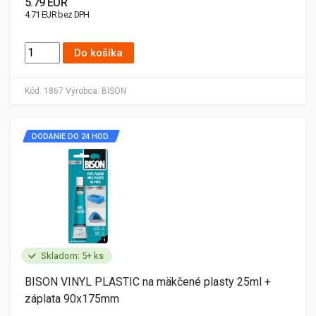
5.79 EUR
4.71 EUR bez DPH
Do košíka
Kód:
1867
Výrobca:
BISON
DODANIE DO 24 HOD.
Skladom: 5+ ks
BISON VINYL PLASTIC na mäkčené plasty 25ml +
záplata 90x175mm