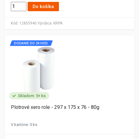
Do košíka
Kód:
12855940
Výrobca:
KRPA
DODANIE DO 24 HOD.
Skladom: 5+ ks
Plotrové xero role - 297 x 175 x 76 - 80g
V kartóne: 0 ks