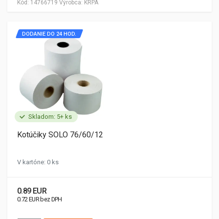
Kód:
14766719
Výrobca:
KRPA
DODANIE DO 24 HOD.
Skladom: 5+ ks
Kotúčiky SOLO 76/60/12
V kartóne: 0 ks
0.89 EUR
0.72 EUR bez DPH