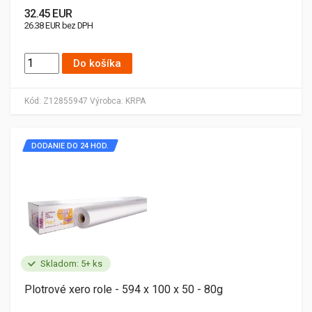
32.45 EUR
26.38 EUR bez DPH
Do košíka
Kód:
Z12855947
Výrobca:
KRPA
DODANIE DO 24 HOD.
Skladom: 5+ ks
Plotrové xero role - 594 x 100 x 50 - 80g