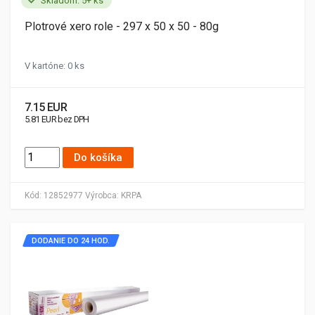
Skladom: 5+ ks
Plotrové xero role - 297 x 50 x 50 - 80g
V kartóne: 0 ks
7.15 EUR
5.81 EUR bez DPH
Do košíka
Kód:
12852977
Výrobca:
KRPA
DODANIE DO 24 HOD.