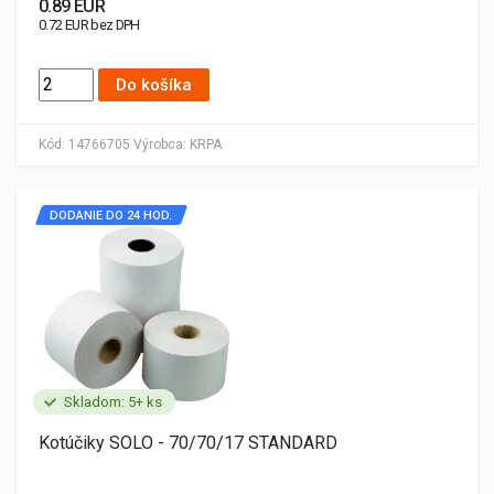
0.89 EUR
0.72 EUR bez DPH
Do košíka
Kód:
14766705
Výrobca:
KRPA
DODANIE DO 24 HOD.
Skladom: 5+ ks
Kotúčiky SOLO - 70/70/17 STANDARD