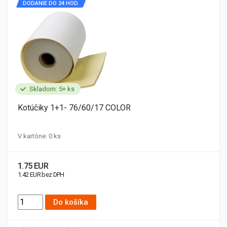
DODANIE DO 24 HOD.
Skladom: 5+ ks
Kotúčiky 1+1- 76/60/17 COLOR
V kartóne: 0 ks
1.75 EUR
1.42 EUR bez DPH
Do košíka