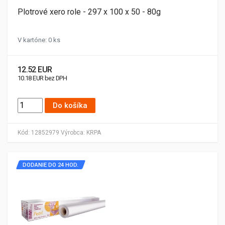
Plotrové xero role - 297 x 100 x 50 - 80g
V kartóne: 0 ks
12.52 EUR
10.18 EUR bez DPH
Do košíka
Kód:
12852979
Výrobca:
KRPA
DODANIE DO 24 HOD.