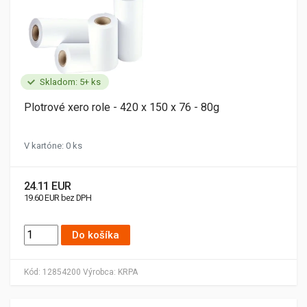
Skladom: 5+ ks
Plotrové xero role - 420 x 150 x 76 - 80g
V kartóne: 0 ks
24.11 EUR
19.60 EUR bez DPH
Do košíka
Kód:
12854200
Výrobca:
KRPA