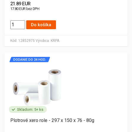
21.89 EUR
17.80 EUR bez DPH
Do košíka
Kód:
12852975
Výrobca:
KRPA
DODANIE DO 24 HOD.
Skladom: 5+ ks
Plotrové xero role - 297 x 150 x 76 - 80g