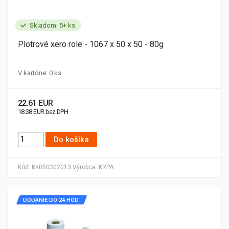
Skladom: 5+ ks
Plotrové xero role - 1067 x 50 x 50 - 80g
V kartóne: 0 ks
22.61 EUR
18.38 EUR bez DPH
Do košíka
Kód:
KK050302013
Výrobca:
KRPA
DODANIE DO 24 HOD.