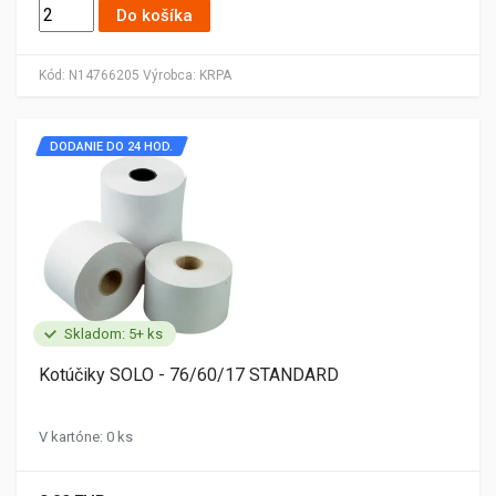
Do košíka
Kód:
N14766205
Výrobca:
KRPA
DODANIE DO 24 HOD.
Skladom: 5+ ks
Kotúčiky SOLO - 76/60/17 STANDARD
V kartóne: 0 ks