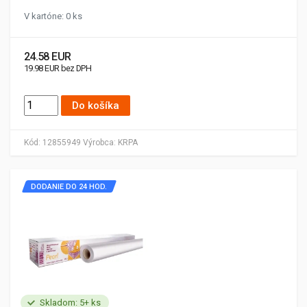
V kartóne: 0 ks
24.58 EUR
19.98 EUR bez DPH
Do košíka
Kód:
12855949
Výrobca:
KRPA
DODANIE DO 24 HOD.
Skladom: 5+ ks