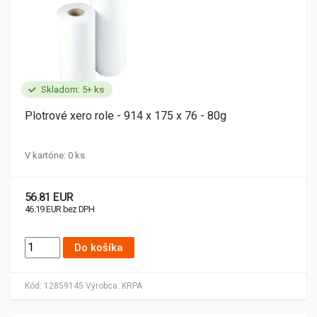
Skladom: 5+ ks
Plotrové xero role - 914 x 175 x 76 - 80g
V kartóne: 0 ks
56.81 EUR
46.19 EUR bez DPH
Do košíka
Kód:
12859145
Výrobca:
KRPA