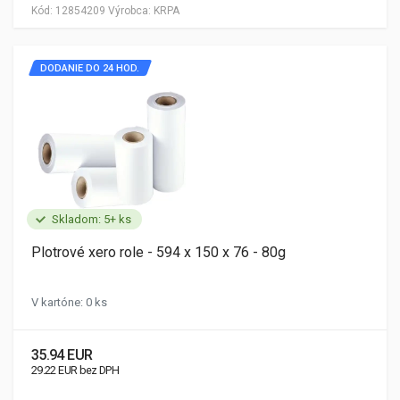
Kód:
12854209
Výrobca:
KRPA
DODANIE DO 24 HOD.
Skladom: 5+ ks
Plotrové xero role - 594 x 150 x 76 - 80g
V kartóne: 0 ks
35.94 EUR
29.22 EUR bez DPH