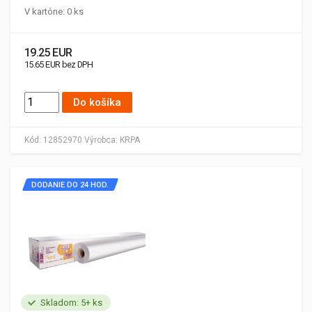
V kartóne: 0 ks
19.25 EUR
15.65 EUR bez DPH
Do košíka
Kód:
12852970
Výrobca:
KRPA
DODANIE DO 24 HOD.
Skladom: 5+ ks