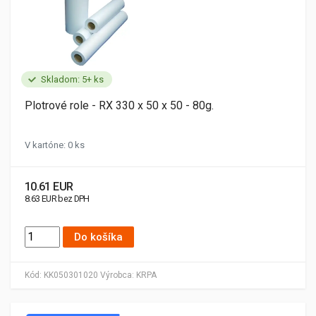
Skladom: 5+ ks
Plotrové role - RX 330 x 50 x 50 - 80g.
V kartóne: 0 ks
10.61 EUR
8.63 EUR bez DPH
Do košíka
Kód:
KK050301020
Výrobca:
KRPA