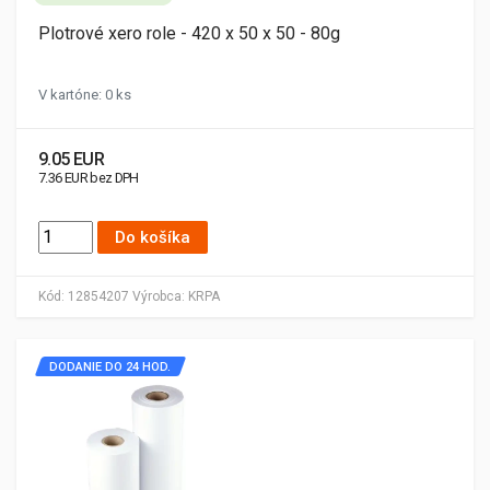
Plotrové xero role - 420 x 50 x 50 - 80g
V kartóne: 0 ks
9.05 EUR
7.36 EUR bez DPH
Do košíka
Kód:
12854207
Výrobca:
KRPA
DODANIE DO 24 HOD.