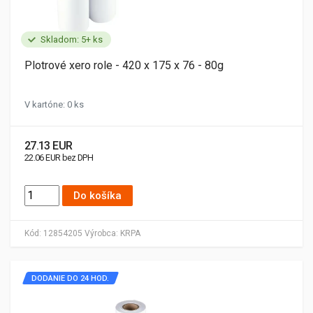
Skladom: 5+ ks
Plotrové xero role - 420 x 175 x 76 - 80g
V kartóne: 0 ks
27.13 EUR
22.06 EUR bez DPH
Do košíka
Kód:
12854205
Výrobca:
KRPA
DODANIE DO 24 HOD.