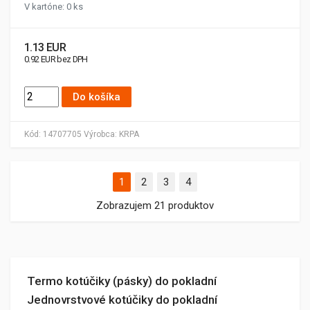
V kartóne: 0 ks
1.13 EUR
0.92 EUR bez DPH
Do košíka
Kód:
14707705
Výrobca:
KRPA
1
2
3
4
Zobrazujem 21 produktov
Termo kotúčiky (pásky) do pokladní
Jednovrstvové kotúčiky do pokladní