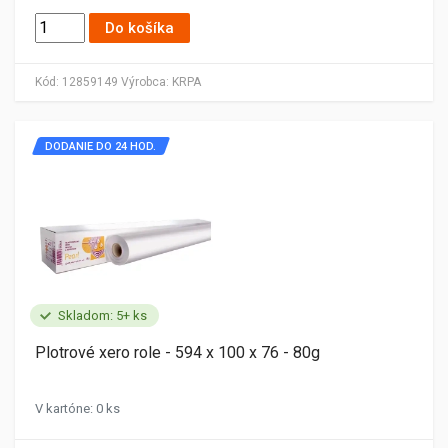
Do košíka
Kód:
12859149
Výrobca:
KRPA
DODANIE DO 24 HOD.
Skladom: 5+ ks
Plotrové xero role - 594 x 100 x 76 - 80g
V kartóne: 0 ks