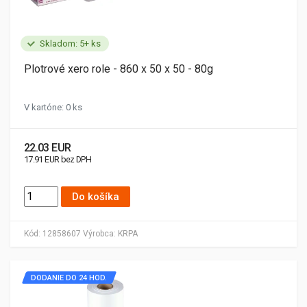
Skladom: 5+ ks
Plotrové xero role - 860 x 50 x 50 - 80g
V kartóne: 0 ks
22.03 EUR
17.91 EUR bez DPH
Do košíka
Kód:
12858607
Výrobca:
KRPA
DODANIE DO 24 HOD.