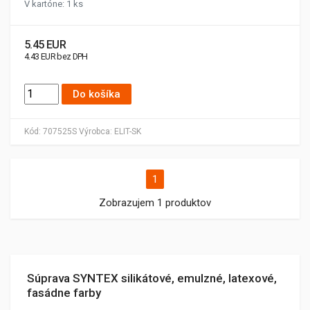
V kartóne: 1 ks
5.45 EUR
4.43 EUR bez DPH
Do košíka
Kód:
707525S
Výrobca:
ELIT-SK
1
Zobrazujem 1 produktov
Súprava SYNTEX silikátové, emulzné, latexové,
fasádne farby