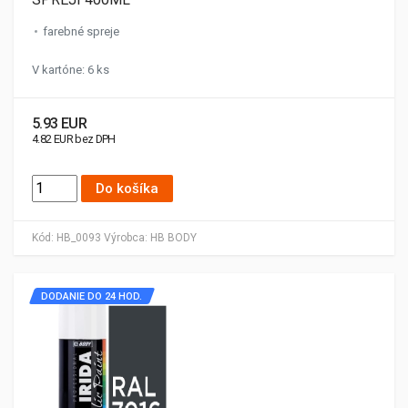
farebné spreje
V kartóne: 6 ks
5.93 EUR
4.82 EUR bez DPH
Do košíka
Kód:
HB_0093
Výrobca:
HB BODY
DODANIE DO 24 HOD.