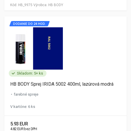
Kód:
HB_9975
Výrobca:
HB BODY
DODANIE DO 24 HOD.
Skladom: 5+ ks
HB BODY Sprej IRIDA 5002 400ml, lazúrová modrá
farebné spreje
V kartóne: 6 ks
5.93 EUR
4.82 EUR bez DPH