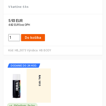
V kartóne: 6 ks
5.93 EUR
4.82 EUR bez DPH
Do košíka
Kód:
HB_0073
Výrobca:
HB BODY
DODANIE DO 24 HOD.
Skladom: 5+ ks