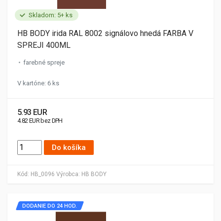
Skladom: 5+ ks
HB BODY irida RAL 8002 signálovo hnedá FARBA V
SPREJI 400ML
farebné spreje
V kartóne: 6 ks
5.93 EUR
4.82 EUR bez DPH
Do košíka
Kód:
HB_0096
Výrobca:
HB BODY
DODANIE DO 24 HOD.