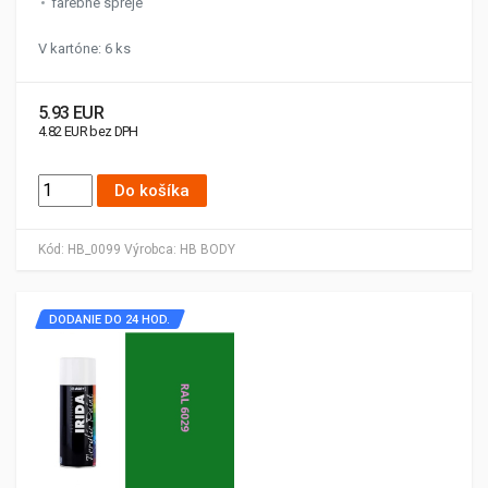
farebné spreje
V kartóne: 6 ks
5.93 EUR
4.82 EUR bez DPH
Do košíka
Kód:
HB_0099
Výrobca:
HB BODY
DODANIE DO 24 HOD.