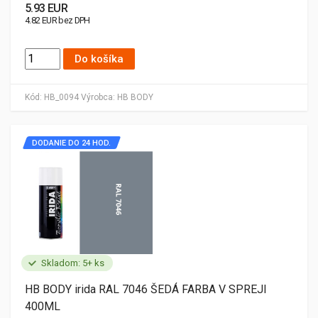
5.93 EUR
4.82 EUR bez DPH
Do košíka
Kód:
HB_0094
Výrobca:
HB BODY
DODANIE DO 24 HOD.
Skladom: 5+ ks
HB BODY irida RAL 7046 ŠEDÁ FARBA V SPREJI
400ML