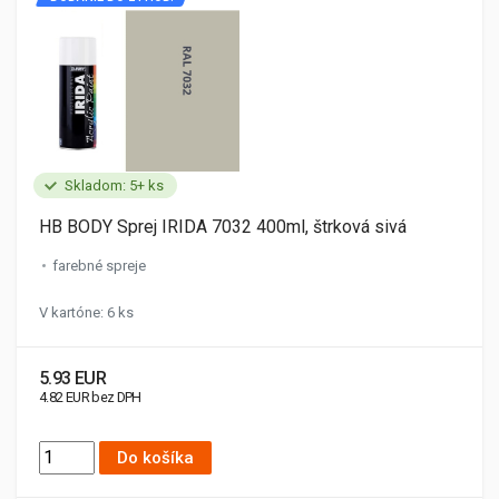
Skladom: 5+ ks
HB BODY Sprej IRIDA 7032 400ml, štrková sivá
farebné spreje
V kartóne: 6 ks
5.93 EUR
4.82 EUR bez DPH
Do košíka