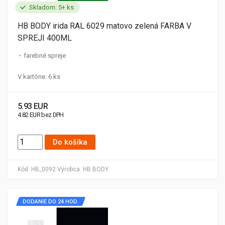
Skladom: 5+ ks
HB BODY irida RAL 6029 matovo zelená FARBA V
SPREJI 400ML
farebné spreje
V kartóne: 6 ks
5.93 EUR
4.82 EUR bez DPH
Do košíka
Kód:
HB_0092
Výrobca:
HB BODY
DODANIE DO 24 HOD.