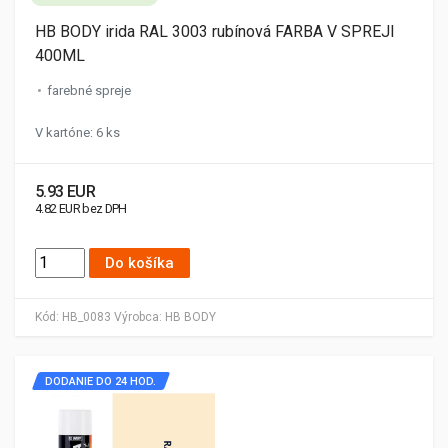
HB BODY irida RAL 3003 rubínová FARBA V SPREJI
400ML
farebné spreje
V kartóne: 6 ks
5.93 EUR
4.82 EUR bez DPH
Do košíka
Kód:
HB_0083
Výrobca:
HB BODY
DODANIE DO 24 HOD.