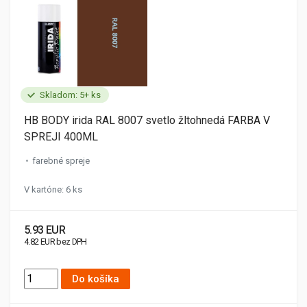
Skladom: 5+ ks
HB BODY irida RAL 8007 svetlo žltohnedá FARBA V
SPREJI 400ML
farebné spreje
V kartóne: 6 ks
5.93 EUR
4.82 EUR bez DPH
Do košíka