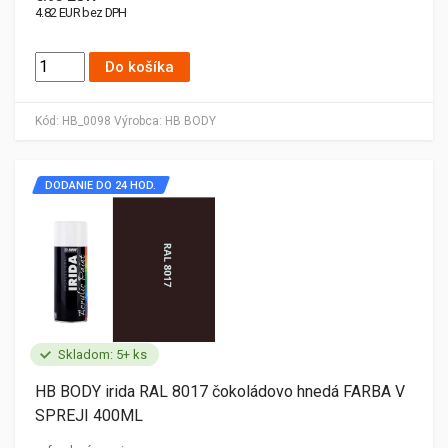
4.82 EUR bez DPH
Do košíka
Kód:
HB_0098
Výrobca:
HB BODY
DODANIE DO 24 HOD.
Skladom: 5+ ks
HB BODY irida RAL 8017 čokoládovo hnedá FARBA V
SPREJI 400ML