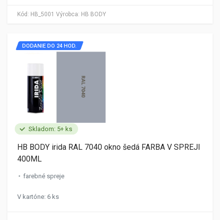
Kód:
HB_5001
Výrobca:
HB BODY
DODANIE DO 24 HOD.
Skladom: 5+ ks
HB BODY irida RAL 7040 okno šedá FARBA V SPREJI
400ML
farebné spreje
V kartóne: 6 ks