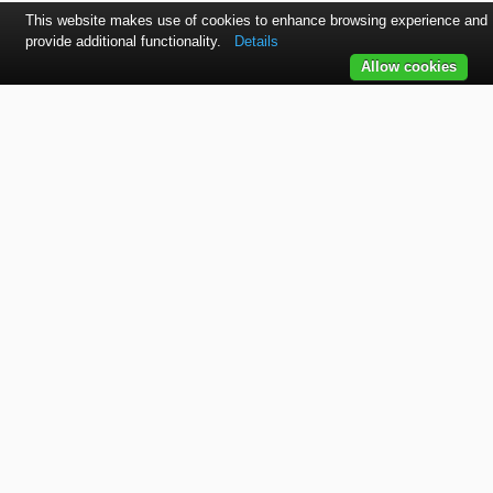
This website makes use of cookies to enhance browsing experience and
provide additional functionality.
Details
Allow cookies
Kontaktujte nás
SVET autolakov, náradia, stavebnej chémie a doplnkov.
TELEFÓN
+421 915 536 901
EMAIL
office@bodycolor.sk
ADRESA
Makov 132 Prevádzka: Bytča