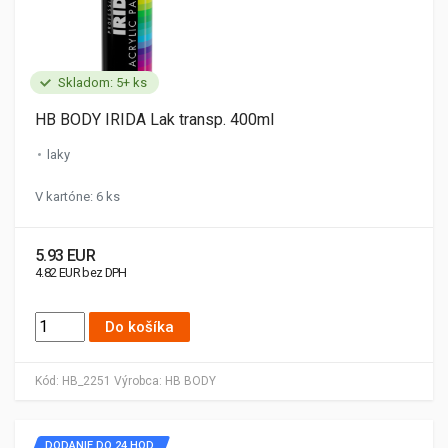
Skladom: 5+ ks
HB BODY IRIDA Lak transp. 400ml
laky
V kartóne: 6 ks
5.93 EUR
4.82 EUR bez DPH
Do košíka
Kód:
HB_2251
Výrobca:
HB BODY
DODANIE DO 24 HOD.