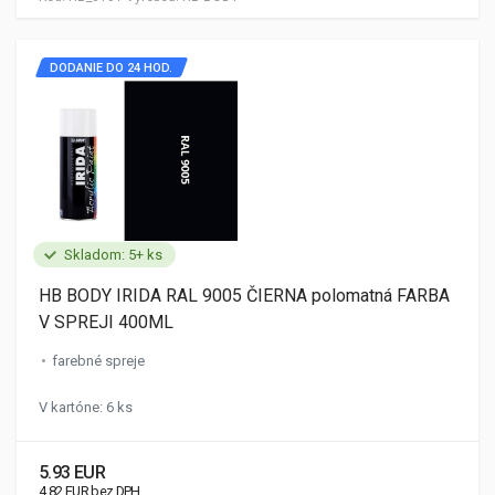
DODANIE DO 24 HOD.
Skladom: 5+ ks
HB BODY IRIDA RAL 9005 ČIERNA polomatná FARBA
V SPREJI 400ML
farebné spreje
V kartóne: 6 ks
5.93 EUR
4.82 EUR bez DPH