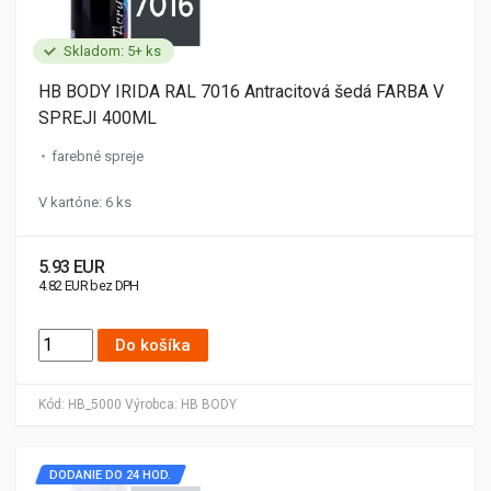
Skladom: 5+ ks
HB BODY IRIDA RAL 7016 Antracitová šedá FARBA V
SPREJI 400ML
farebné spreje
V kartóne: 6 ks
5.93 EUR
4.82 EUR bez DPH
Do košíka
Kód:
HB_5000
Výrobca:
HB BODY
DODANIE DO 24 HOD.