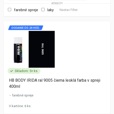
ATRIBÚTY
farebné spreje
laky
Nastav Filter
DODANIE DO 24 HOD.
Skladom: 5+ ks
HB BODY IRIDA ral 9005 čierna lesklá farba v spreji
400ml
farebné spreje
V kartóne: 6 ks