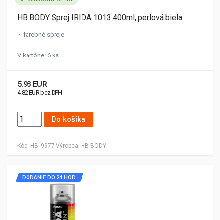
HB BODY Sprej IRIDA 1013 400ml, perlová biela
farebné spreje
V kartóne: 6 ks
5.93 EUR
4.82 EUR bez DPH
Do košíka
Kód:
HB_9977
Výrobca:
HB BODY
DODANIE DO 24 HOD.