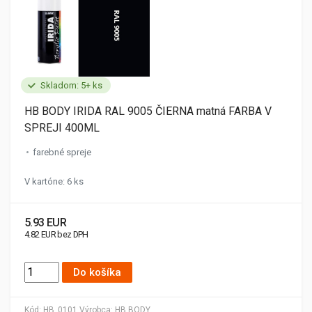
Skladom: 5+ ks
HB BODY IRIDA RAL 9005 ČIERNA matná FARBA V
SPREJI 400ML
farebné spreje
V kartóne: 6 ks
5.93 EUR
4.82 EUR bez DPH
Do košíka
Kód:
HB_0101
Výrobca:
HB BODY