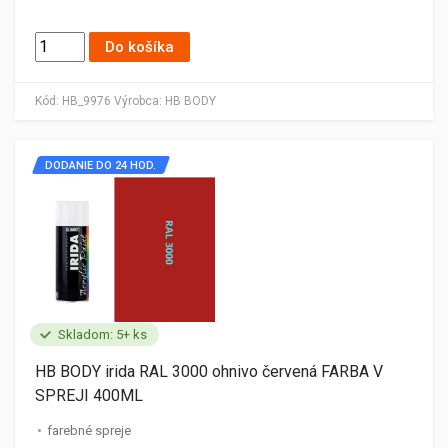
Do košíka
Kód:
HB_9976
Výrobca:
HB BODY
DODANIE DO 24 HOD.
Skladom: 5+ ks
HB BODY irida RAL 3000 ohnivo červená FARBA V
SPREJI 400ML
farebné spreje