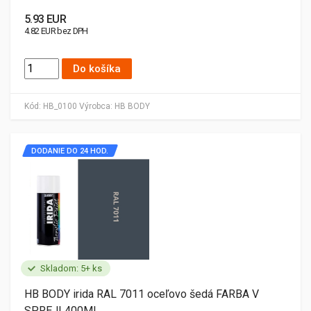
5.93 EUR
4.82 EUR bez DPH
Do košíka
Kód:
HB_0100
Výrobca:
HB BODY
DODANIE DO 24 HOD.
Skladom: 5+ ks
HB BODY irida RAL 7011 oceľovo šedá FARBA V
SPREJI 400ML