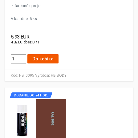
farebné spreje
V kartóne: 6 ks
5.93 EUR
4.82 EUR bez DPH
Do košíka
Kód:
HB_0095
Výrobca:
HB BODY
DODANIE DO 24 HOD.