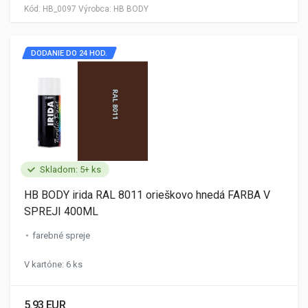
Kód:
HB_0097
Výrobca:
HB BODY
DODANIE DO 24 HOD.
Skladom: 5+ ks
HB BODY irida RAL 8011 orieškovo hnedá FARBA V
SPREJI 400ML
farebné spreje
V kartóne: 6 ks
5.93 EUR