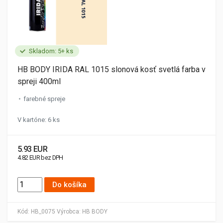
Skladom: 5+ ks
HB BODY IRIDA RAL 1015 slonová kosť svetlá farba v
spreji 400ml
farebné spreje
V kartóne: 6 ks
5.93 EUR
4.82 EUR bez DPH
Do košíka
Kód:
HB_0075
Výrobca:
HB BODY