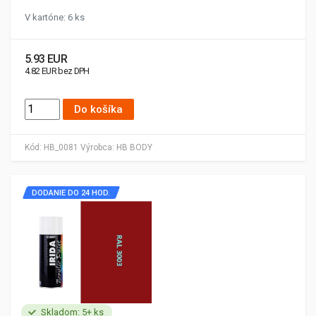
V kartóne: 6 ks
5.93 EUR
4.82 EUR bez DPH
Do košíka
Kód:
HB_0081
Výrobca:
HB BODY
DODANIE DO 24 HOD.
Skladom: 5+ ks