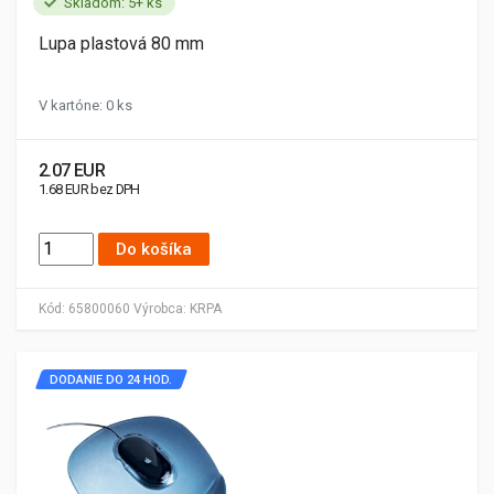
Skladom: 5+ ks
Lupa plastová 80 mm
V kartóne: 0 ks
2.07 EUR
1.68 EUR bez DPH
Do košíka
Kód:
65800060
Výrobca:
KRPA
DODANIE DO 24 HOD.