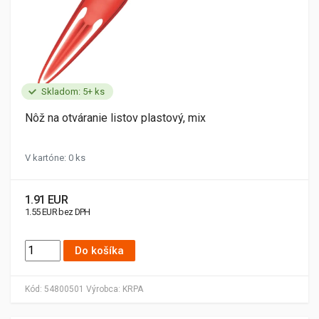
Skladom: 5+ ks
Nôž na otváranie listov plastový, mix
V kartóne: 0 ks
1.91 EUR
1.55 EUR bez DPH
Do košíka
Kód:
54800501
Výrobca:
KRPA