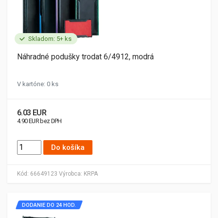
Skladom: 5+ ks
Náhradné podušky trodat 6/4912, modrá
V kartóne: 0 ks
6.03 EUR
4.90 EUR bez DPH
Do košíka
Kód:
66649123
Výrobca:
KRPA
DODANIE DO 24 HOD.