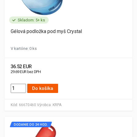
Skladom: 5+ ks
Gélová podložka pod myš Crystal
V kartóne: 0 ks
36.52 EUR
29.69 EUR bez DPH
Do košíka
Kód:
66670460
Výrobca:
KRPA
DODANIE DO 24 HOD.