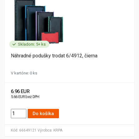
Skladom: 5+ ks
Náhradné podušky trodat 6/4912, čierna
V kartóne: 0 ks
6.96 EUR
5.66 EUR bez DPH
Do košíka
Kód:
66649121
Výrobca:
KRPA