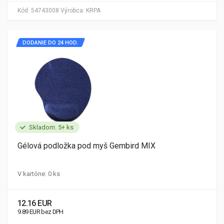
Kód:
54743008
Výrobca:
KRPA
DODANIE DO 24 HOD.
Skladom: 5+ ks
Gélová podložka pod myš Gembird MIX
V kartóne: 0 ks
12.16 EUR
9.89 EUR bez DPH