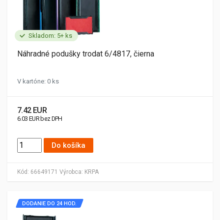
Skladom: 5+ ks
Náhradné podušky trodat 6/4817, čierna
V kartóne: 0 ks
7.42 EUR
6.03 EUR bez DPH
Do košíka
Kód:
66649171
Výrobca:
KRPA
DODANIE DO 24 HOD.