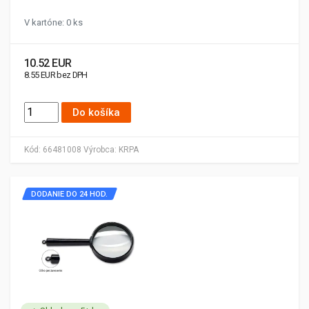
V kartóne: 0 ks
10.52 EUR
8.55 EUR bez DPH
Do košíka
Kód:
66481008
Výrobca:
KRPA
DODANIE DO 24 HOD.