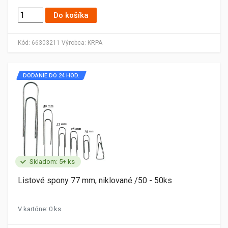
Do košíka
Kód:
66303211
Výrobca:
KRPA
DODANIE DO 24 HOD.
Skladom: 5+ ks
Listové spony 77 mm, niklované /50 - 50ks
V kartóne: 0 ks