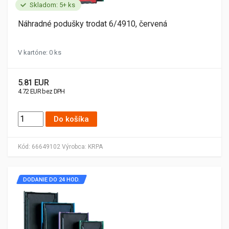
Skladom: 5+ ks
Náhradné podušky trodat 6/4910, červená
V kartóne: 0 ks
5.81 EUR
4.72 EUR bez DPH
Do košíka
Kód:
66649102
Výrobca:
KRPA
DODANIE DO 24 HOD.