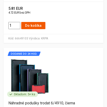
5.81 EUR
4.72 EUR bez DPH
Do košíka
Kód:
66649103
Výrobca:
KRPA
DODANIE DO 24 HOD.
Skladom: 5+ ks
Náhradné podušky trodat 6/4910, čierna