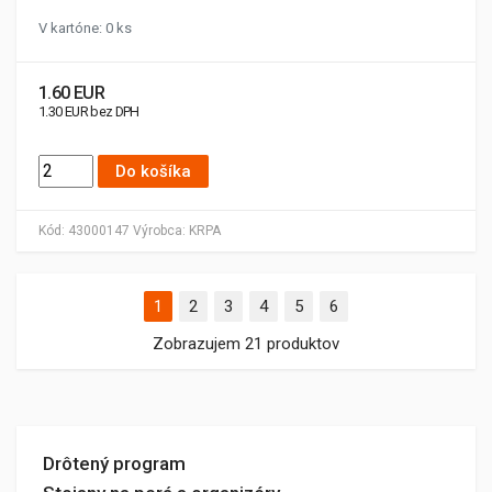
V kartóne: 0 ks
1.60 EUR
1.30 EUR bez DPH
Do košíka
Kód:
43000147
Výrobca:
KRPA
1
2
3
4
5
6
Zobrazujem 21 produktov
Drôtený program