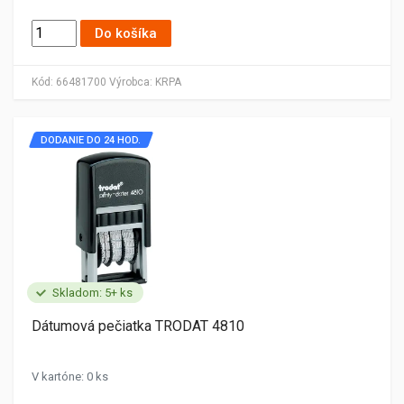
Do košíka
Kód:
66481700
Výrobca:
KRPA
DODANIE DO 24 HOD.
Skladom: 5+ ks
Dátumová pečiatka TRODAT 4810
V kartóne: 0 ks