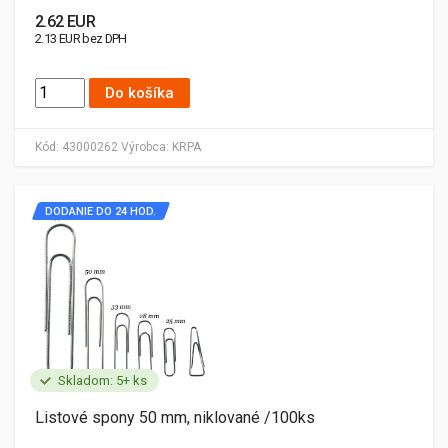
2.62 EUR
2.13 EUR bez DPH
Do košíka
Kód:
43000262
Výrobca:
KRPA
DODANIE DO 24 HOD.
Skladom: 5+ ks
Listové spony 50 mm, niklované /100ks