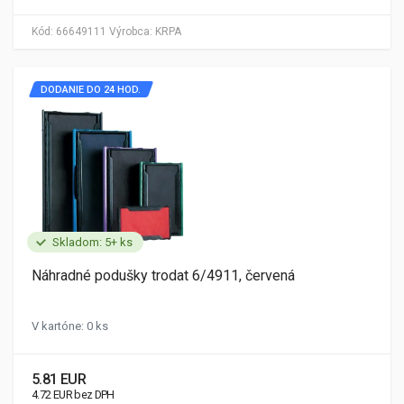
Kód:
66649111
Výrobca:
KRPA
DODANIE DO 24 HOD.
Skladom: 5+ ks
Náhradné podušky trodat 6/4911, červená
V kartóne: 0 ks
5.81 EUR
4.72 EUR bez DPH