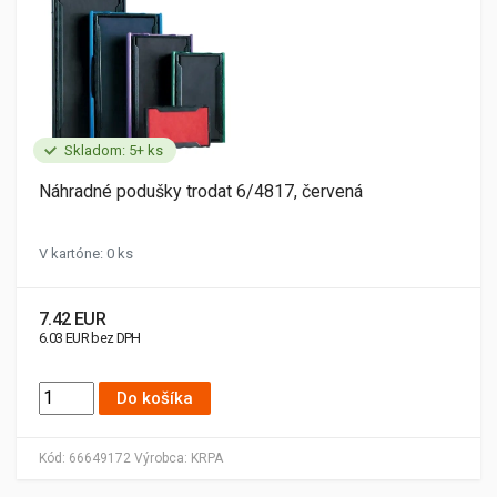
Skladom: 5+ ks
Náhradné podušky trodat 6/4817, červená
V kartóne: 0 ks
7.42 EUR
6.03 EUR bez DPH
Do košíka
Kód:
66649172
Výrobca:
KRPA