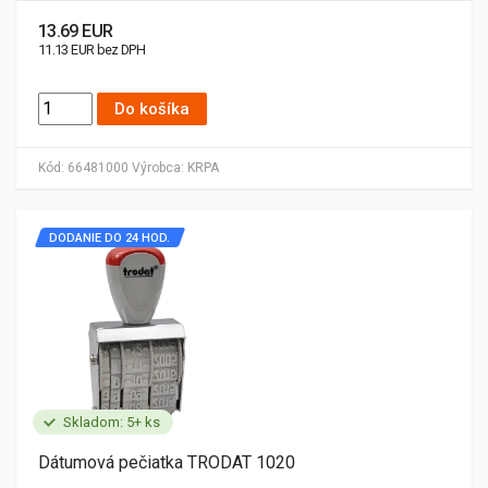
13.69 EUR
11.13 EUR bez DPH
Do košíka
Kód:
66481000
Výrobca:
KRPA
DODANIE DO 24 HOD.
Skladom: 5+ ks
Dátumová pečiatka TRODAT 1020