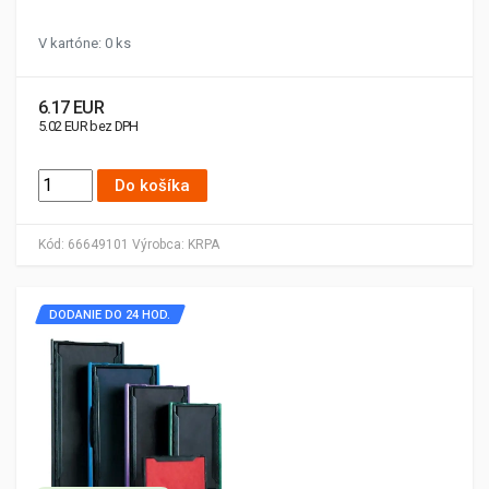
V kartóne: 0 ks
6.17 EUR
5.02 EUR bez DPH
Do košíka
Kód:
66649101
Výrobca:
KRPA
DODANIE DO 24 HOD.