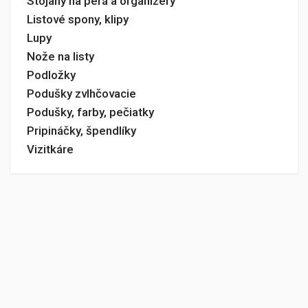
Stojany na perá a organizéry
Listové spony, klipy
Lupy
Nože na listy
Podložky
Podušky zvlhčovacie
Podušky, farby, pečiatky
Pripináčky, špendlíky
Vizitkáre