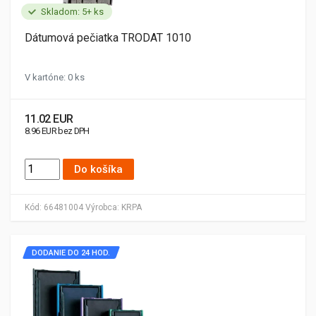
Skladom: 5+ ks
Dátumová pečiatka TRODAT 1010
V kartóne: 0 ks
11.02 EUR
8.96 EUR bez DPH
Do košíka
Kód:
66481004
Výrobca:
KRPA
DODANIE DO 24 HOD.