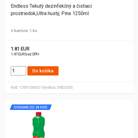
Endless Tekutý dezinfekčný a čistiaci
prostriedok,Ultra hustý, Pine 1250ml
V kartóne: 1 ks
1.81 EUR
1.47 EUR bez DPH
Do košíka
Kód:
1200150602
Výrobca:
ENDLESS
DODANIE DO 24 HOD