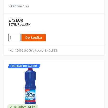
V kartóne: 1 ks
2.42 EUR
1.97 EUR bez DPH
Do košíka
Kód:
1200260600
Výrobca:
ENDLESS
DODANIE DO 24 HOD
Skladom: 5+ ks