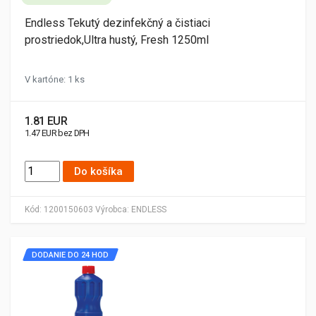
Endless Tekutý dezinfekčný a čistiaci
prostriedok,Ultra hustý, Fresh 1250ml
V kartóne: 1 ks
1.81 EUR
1.47 EUR bez DPH
Do košíka
Kód:
1200150603
Výrobca:
ENDLESS
DODANIE DO 24 HOD