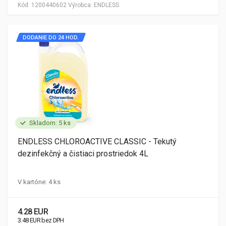
Kód:
1200440602
Výrobca:
ENDLESS
DODANIE DO 24 HOD.
Skladom: 5 ks
ENDLESS CHLOROACTIVE CLASSIC - Tekutý
dezinfekčný a čistiaci prostriedok 4L
V kartóne: 4 ks
4.28 EUR
3.48 EUR bez DPH