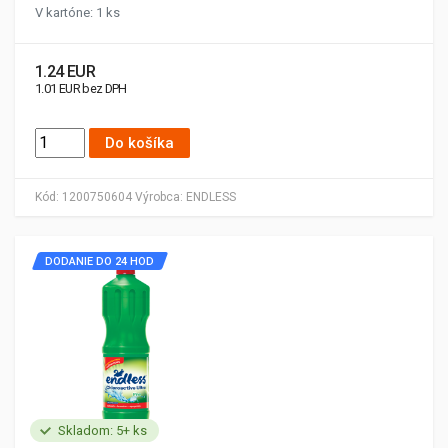
V kartóne: 1 ks
1.24 EUR
1.01 EUR bez DPH
Do košíka
Kód:
1200750604
Výrobca:
ENDLESS
DODANIE DO 24 HOD
Skladom: 5+ ks