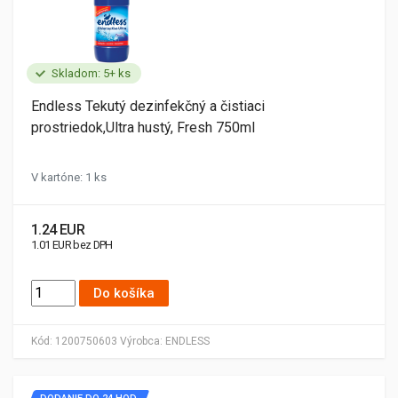
Skladom: 5+ ks
Endless Tekutý dezinfekčný a čistiaci
prostriedok,Ultra hustý, Fresh 750ml
V kartóne: 1 ks
1.24 EUR
1.01 EUR bez DPH
Do košíka
Kód:
1200750603
Výrobca:
ENDLESS