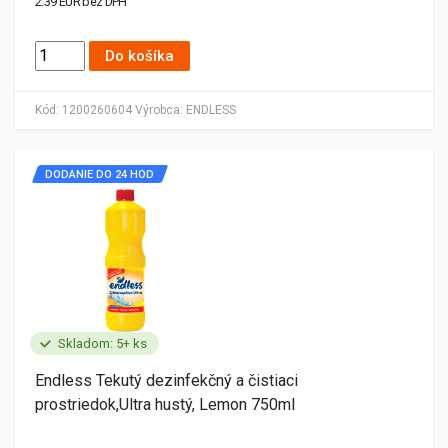
2.39 EUR bez DPH
Do košíka
Kód:
1200260604
Výrobca:
ENDLESS
DODANIE DO 24 HOD
Skladom: 5+ ks
Endless Tekutý dezinfekčný a čistiaci
prostriedok,Ultra hustý, Lemon 750ml