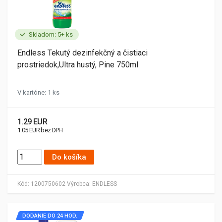
Skladom: 5+ ks
Endless Tekutý dezinfekčný a čistiaci
prostriedok,Ultra hustý, Pine 750ml
V kartóne: 1 ks
1.29 EUR
1.05 EUR bez DPH
Do košíka
Kód:
1200750602
Výrobca:
ENDLESS
DODANIE DO 24 HOD.