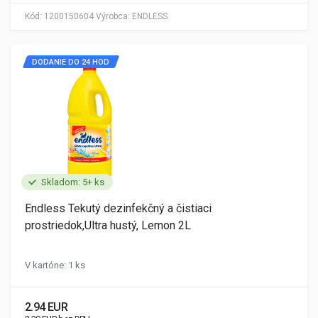
Kód:
1200150604
Výrobca:
ENDLESS
DODANIE DO 24 HOD
Skladom: 5+ ks
Endless Tekutý dezinfekčný a čistiaci
prostriedok,Ultra hustý, Lemon 2L
V kartóne: 1 ks
2.94 EUR