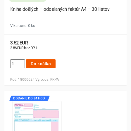
Kniha došlých – odoslaných faktúr A4 – 30 listov
V kartóne: 0 ks
3.52 EUR
2.86 EUR bez DPH
Do košíka
Kód:
18000024
Výrobca:
KRPA
DODANIE DO 24 HOD.