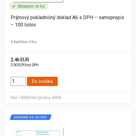
Skladom: 5+ ks
Príjmový pokladničný doklad A6 s DPH – samoprepis
– 100 listov
V kartóne: 0 ks
2.46 EUR
2.00 EUR bez DPH
Do košíka
Kód:
18000044
Výrobca:
KRPA
DODANIE DO 24 HOD.