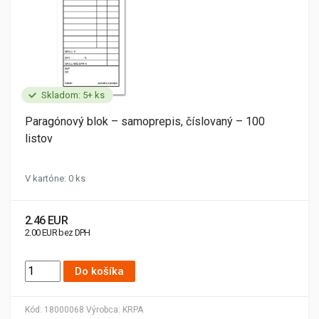
Skladom: 5+ ks
Paragónový blok – samoprepis, číslovaný – 100
listov
V kartóne: 0 ks
2.46 EUR
2.00 EUR bez DPH
Do košíka
Kód:
18000068
Výrobca:
KRPA