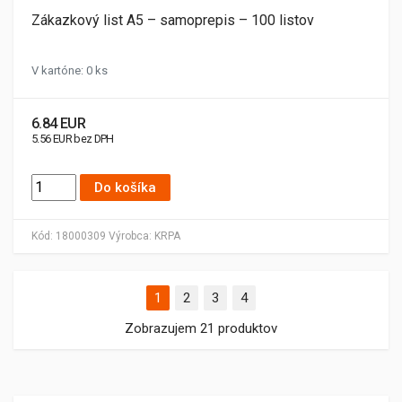
Zákazkový list A5 – samoprepis – 100 listov
V kartóne: 0 ks
6.84 EUR
5.56 EUR bez DPH
Do košíka
Kód:
18000309
Výrobca:
KRPA
1
2
3
4
Zobrazujem 21 produktov