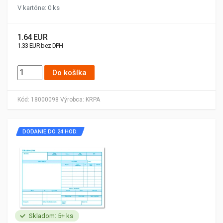
V kartóne: 0 ks
1.64 EUR
1.33 EUR bez DPH
Do košíka
Kód:
18000098
Výrobca:
KRPA
DODANIE DO 24 HOD.
Skladom: 5+ ks