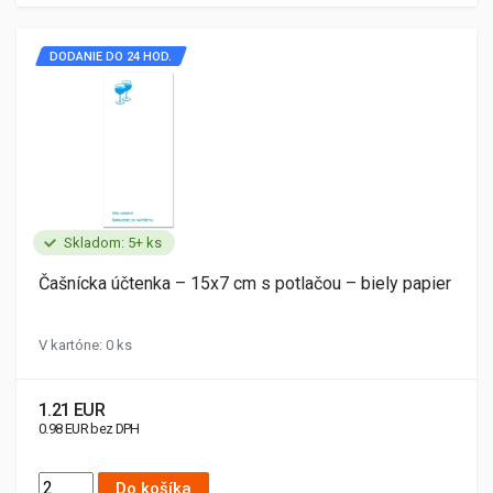
DODANIE DO 24 HOD.
Skladom: 5+ ks
Čašnícka účtenka – 15x7 cm s potlačou – biely papier
V kartóne: 0 ks
1.21 EUR
0.98 EUR bez DPH
Do košíka