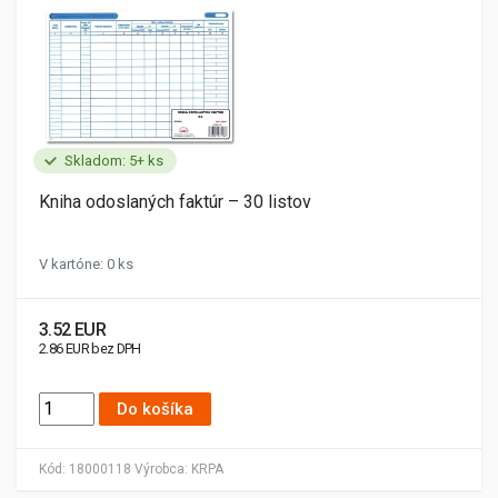
Skladom: 5+ ks
Kniha odoslaných faktúr – 30 listov
V kartóne: 0 ks
3.52 EUR
2.86 EUR bez DPH
Do košíka
Kód:
18000118
Výrobca:
KRPA