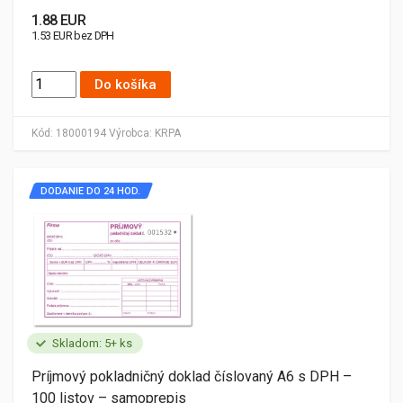
1.88 EUR
1.53 EUR bez DPH
Do košíka
Kód:
18000194
Výrobca:
KRPA
DODANIE DO 24 HOD.
Skladom: 5+ ks
Príjmový pokladničný doklad číslovaný A6 s DPH –
100 listov – samoprepis