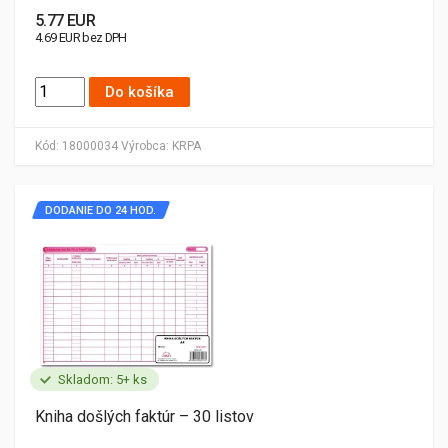
5.77 EUR
4.69 EUR bez DPH
Do košíka
Kód:
18000034
Výrobca:
KRPA
DODANIE DO 24 HOD.
Skladom: 5+ ks
Kniha došlých faktúr – 30 listov