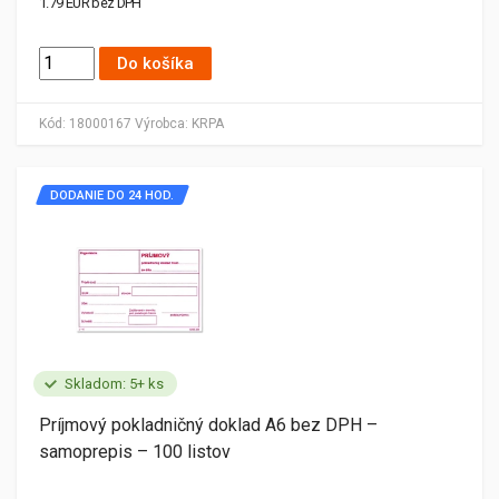
1.79 EUR bez DPH
Do košíka
Kód:
18000167
Výrobca:
KRPA
DODANIE DO 24 HOD.
Skladom: 5+ ks
Príjmový pokladničný doklad A6 bez DPH –
samoprepis – 100 listov