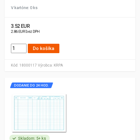
V kartóne: 0 ks
3.52 EUR
2.86 EUR bez DPH
Do košíka
Kód:
18000117
Výrobca:
KRPA
DODANIE DO 24 HOD.
Skladom: 5+ ks