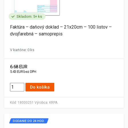
Skladom: 5+ ks
Faktúra – daňový doklad – 21x20cm – 100 listov –
dvojfarebná – samoprepis
V kartóne: 0 ks
6.68 EUR
5.43 EUR bez DPH
Do košíka
Kód:
18000251
Výrobca:
KRPA
DODANIE DO 24 HOD.