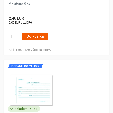
V kartóne: 0 ks
2.46 EUR
2.00 EUR bez DPH
Do košíka
Kód:
18000320
Výrobca:
KRPA
DODANIE DO 24 HOD.
Skladom: 5+ ks