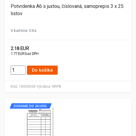
Potvrdenka A6 s juxtou, číslovaná, samoprepis 3 x 25
listov
V kartóne: 0 ks
2.18 EUR
1.77 EUR bez DPH
Do košíka
Kód:
18000036
Výrobca:
KRPA
DODANIE DO 24 HOD.