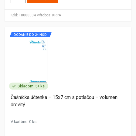
Kód:
18000004
Výrobca:
KRPA
DODANIE DO 24 HOD.
Skladom: 5+ ks
Čašnícka účtenka – 15x7 cm s potlačou – volumen
drevitý
V kartóne: 0 ks