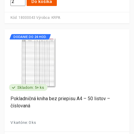
Do košíka
Kód:
18000043
Výrobca:
KRPA
DODANIE DO 24 HOD.
Skladom: 5+ ks
Pokladničná kniha bez priepisu A4 – 50 listov –
číslovaná
V kartóne: 0 ks