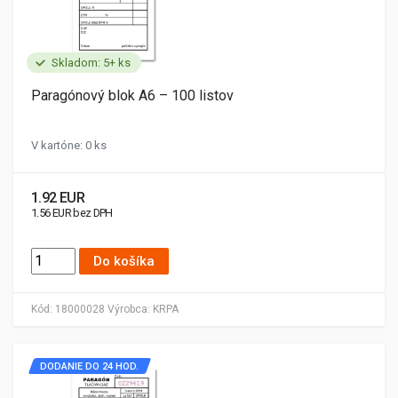
Skladom: 5+ ks
Paragónový blok A6 – 100 listov
V kartóne: 0 ks
1.92 EUR
1.56 EUR bez DPH
Do košíka
Kód:
18000028
Výrobca:
KRPA
DODANIE DO 24 HOD.