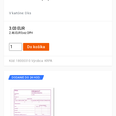
V kartóne: 0 ks
3.03 EUR
2.46 EUR bez DPH
Do košíka
Kód:
18000310
Výrobca:
KRPA
DODANIE DO 24 HOD.