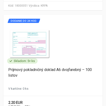
Kód:
18000051
Výrobca:
KRPA
DODANIE DO 24 HOD.
Skladom: 5+ ks
Príjmový pokladničný doklad A6 dvojfarebný – 100
listov
V kartóne: 0 ks
2.20 EUR