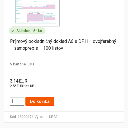
Skladom: 5+ ks
Príjmový pokladničný doklad A6 s DPH – dvojfarebný
– samoprepis – 100 listov
V kartóne: 0 ks
3.14 EUR
2.55 EUR bez DPH
Do košíka
Kód:
18000171
Výrobca:
KRPA