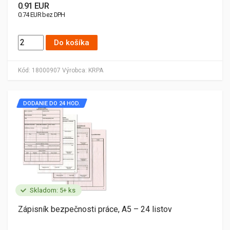
0.91 EUR
0.74 EUR bez DPH
Do košíka
Kód:
18000907
Výrobca:
KRPA
DODANIE DO 24 HOD.
Skladom: 5+ ks
Zápisník bezpečnosti práce, A5 – 24 listov