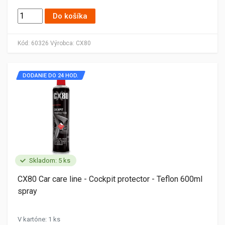
Do košíka
Kód:
60326
Výrobca:
CX80
DODANIE DO 24 HOD.
Skladom: 5 ks
CX80 Car care line - Cockpit protector - Teflon 600ml
spray
V kartóne: 1 ks