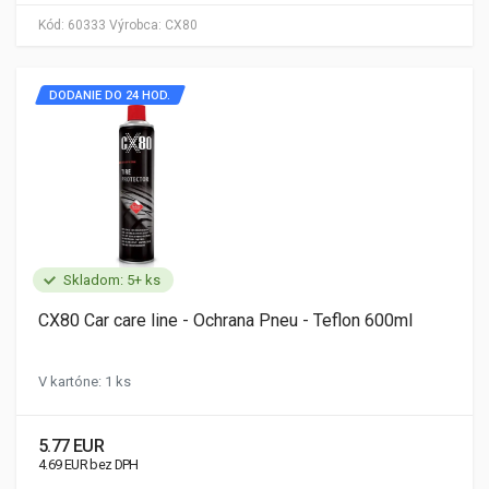
Kód:
60333
Výrobca:
CX80
DODANIE DO 24 HOD.
Skladom: 5+ ks
CX80 Car care line - Ochrana Pneu - Teflon 600ml
V kartóne: 1 ks
5.77 EUR
4.69 EUR bez DPH