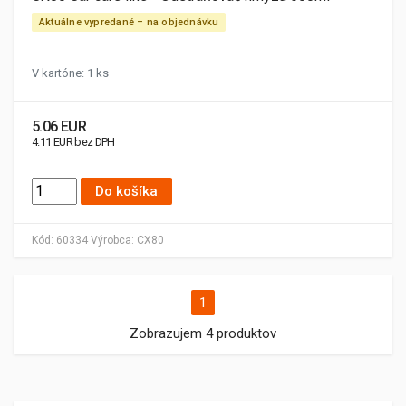
Aktuálne vypredané – na objednávku
V kartóne: 1 ks
5.06 EUR
4.11 EUR bez DPH
Do košíka
Kód:
60334
Výrobca:
CX80
1
Zobrazujem 4 produktov