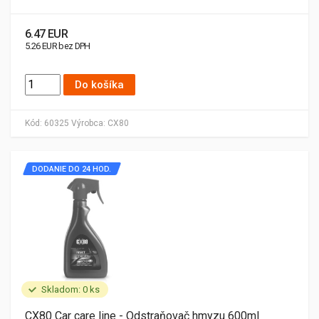
6.47 EUR
5.26 EUR bez DPH
Do košíka
Kód:
60325
Výrobca:
CX80
DODANIE DO 24 HOD.
Skladom: 0 ks
CX80 Car care line - Odstraňovač hmyzu 600ml