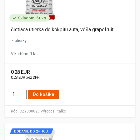
Skladom: 5+ ks
čistiaca utierka do kokpitu auta, vôňa grapefruit
utierky
V kartóne: 1 ks
0.28 EUR
0.23 EUR bez DPH
Do košíka
Kód:
CZY000026
Výrobca:
italko
DODANIE DO 24 HOD.