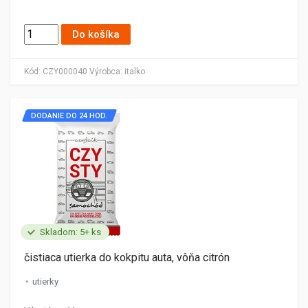
Do košíka
Kód:
CZY000040
Výrobca:
italko
DODANIE DO 24 HOD.
Skladom: 5+ ks
čistiaca utierka do kokpitu auta, vôňa citrón
utierky