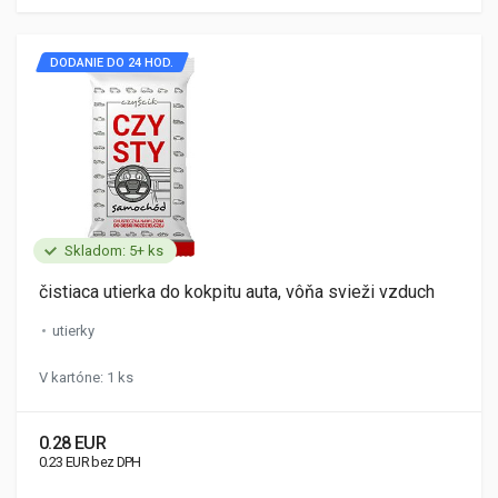
DODANIE DO 24 HOD.
Skladom: 5+ ks
čistiaca utierka do kokpitu auta, vôňa svieži vzduch
utierky
V kartóne: 1 ks
0.28 EUR
0.23 EUR bez DPH