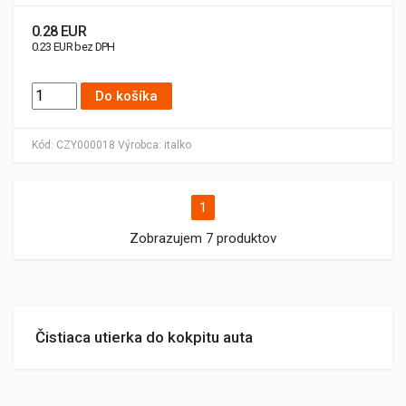
0.28 EUR
0.23 EUR bez DPH
Do košíka
Kód:
CZY000018
Výrobca:
italko
1
Zobrazujem 7 produktov
Čistiaca utierka do kokpitu auta