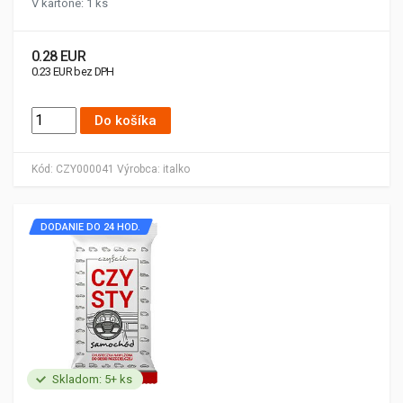
V kartóne: 1 ks
0.28 EUR
0.23 EUR bez DPH
Do košíka
Kód:
CZY000041
Výrobca:
italko
DODANIE DO 24 HOD.
Skladom: 5+ ks