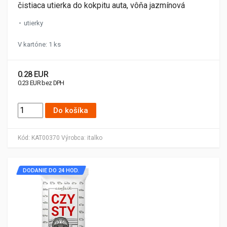
čistiaca utierka do kokpitu auta, vôňa jazmínová
utierky
V kartóne: 1 ks
0.28 EUR
0.23 EUR bez DPH
Do košíka
Kód:
KAT00370
Výrobca:
italko
DODANIE DO 24 HOD.