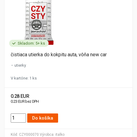
Skladom: 5+ ks
čistiaca utierka do kokpitu auta, vôňa new car
utierky
V kartóne: 1 ks
0.28 EUR
0.23 EUR bez DPH
Do košíka
Kód:
CZY000070
Výrobca:
italko