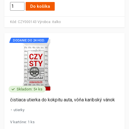
Do košíka
Kód:
CZY000143
Výrobca:
italko
DODANIE DO 24 HOD.
Skladom: 5+ ks
čistiaca utierka do kokpitu auta, vôňa karibský vánok
utierky
V kartóne: 1 ks