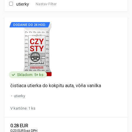
utierky
Nastav Filter
DODANIE DO 24 HOD.
Skladom: 5+ ks
čistiaca utierka do kokpitu auta, vôňa vanilka
utierky
V kartóne: 1 ks
0.28 EUR
0.23 EUR bez DPH