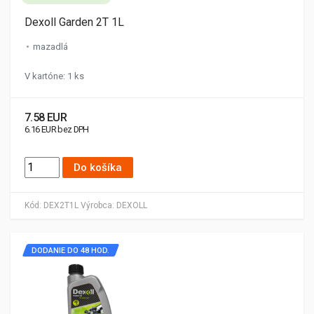
Dexoll Garden 2T 1L
mazadlá
V kartóne: 1 ks
7.58 EUR
6.16 EUR bez DPH
Do košíka
Kód:
DEX2T1L
Výrobca:
DEXOLL
DODANIE DO 48 HOD.