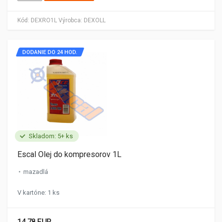
Kód:
DEXRO1L
Výrobca:
DEXOLL
DODANIE DO 24 HOD.
Skladom: 5+ ks
Escal Olej do kompresorov 1L
mazadlá
V kartóne: 1 ks
14.78 EUR