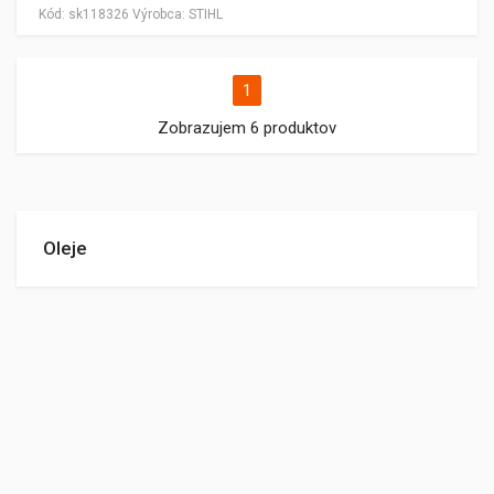
Kód:
sk118326
Výrobca:
STIHL
1
Zobrazujem 6 produktov
Oleje