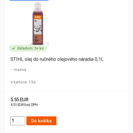
Skladom: 5+ ks
STIHL olej do ručného olejového náradia 0,1L
mazivá
V kartóne: 1 ks
5.55 EUR
4.51 EUR bez DPH
Do košíka