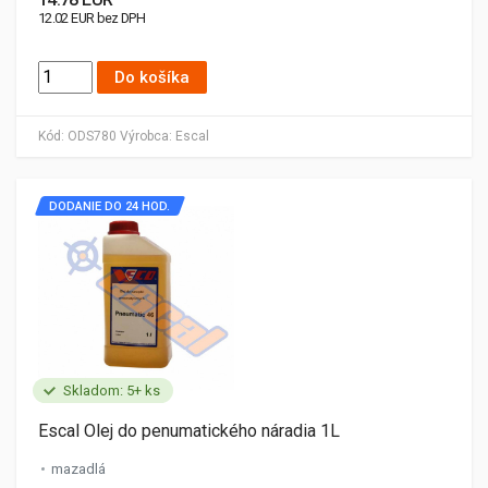
12.02 EUR bez DPH
Do košíka
Kód:
ODS780
Výrobca:
Escal
DODANIE DO 24 HOD.
Skladom: 5+ ks
Escal Olej do penumatického náradia 1L
mazadlá