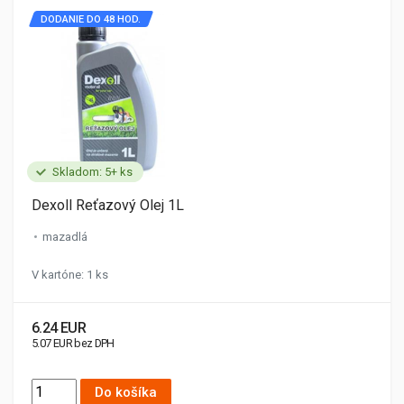
DODANIE DO 48 HOD.
Skladom: 5+ ks
Dexoll Reťazový Olej 1L
mazadlá
V kartóne: 1 ks
6.24 EUR
5.07 EUR bez DPH
Do košíka