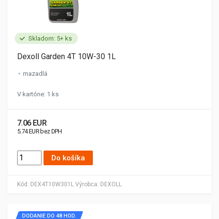
Skladom: 5+ ks
Dexoll Garden 4T 10W-30 1L
mazadlá
V kartóne: 1 ks
7.06 EUR
5.74 EUR bez DPH
Do košíka
Kód:
DEX4T10W301L
Výrobca:
DEXOLL
DODANIE DO 48 HOD.