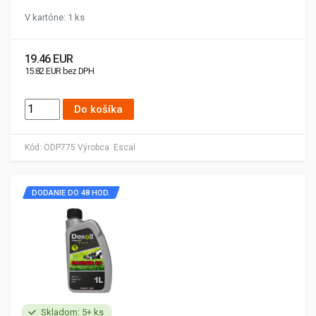
V kartóne: 1 ks
19.46 EUR
15.82 EUR bez DPH
Do košíka
Kód:
ODP775
Výrobca:
Escal
DODANIE DO 48 HOD.
Skladom: 5+ ks