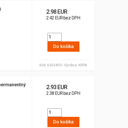
ý
2.98 EUR
2.42 EUR bez DPH
Do košíka
Kód:
63034551
Výrobca:
KRPA
 permanentný
2.93 EUR
2.38 EUR bez DPH
Do košíka