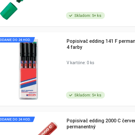
Skladom: 5+ ks
ODANIE DO 24 HOD.
Popisivač edding 141 F perma
4 farby
V kartóne: 0 ks
Skladom: 5+ ks
ODANIE DO 24 HOD.
Popisivač edding 2000 C červe
permanentný