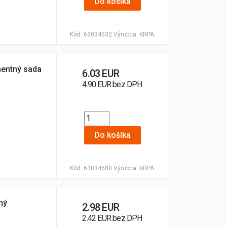
Do košíka
Kód:
63034532
Výrobca:
KRPA
nentný sada
6.03 EUR
4.90 EUR bez DPH
Do košíka
Kód:
63034580
Výrobca:
KRPA
ný
2.98 EUR
2.42 EUR bez DPH