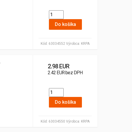
Do košíka
Kód:
63034552
Výrobca:
KRPA
y
2.98 EUR
2.42 EUR bez DPH
Do košíka
Kód:
63034550
Výrobca:
KRPA