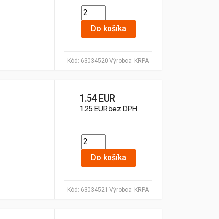
Do košíka
Kód:
63034520
Výrobca:
KRPA
1.54 EUR
1.25 EUR bez DPH
Do košíka
Kód:
63034521
Výrobca:
KRPA