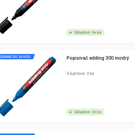
Skladom: 5+ ks
ODANIE DO 24 HOD.
Popisivač edding 300 modrý
V kartóne: 0 ks
Skladom: 5+ ks