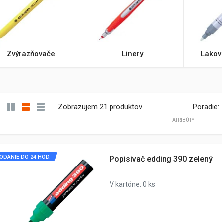
Zvýrazňovače
Linery
Lakov
Zobrazujem 21 produktov
Poradie:
ATRIBÚTY
ODANIE DO 24 HOD.
Popisivač edding 390 zelený
V kartóne: 0 ks