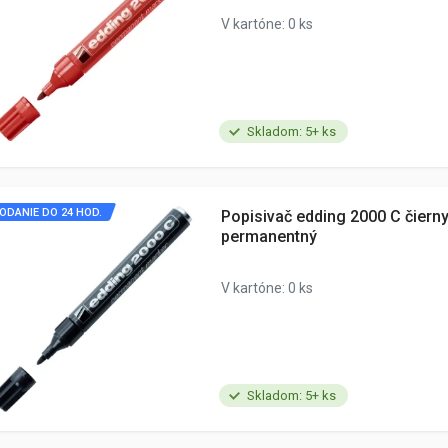
V kartóne: 0 ks
Skladom: 5+ ks
ODANIE DO 24 HOD.
Popisivač edding 2000 C čiern
permanentný
V kartóne: 0 ks
Skladom: 5+ ks