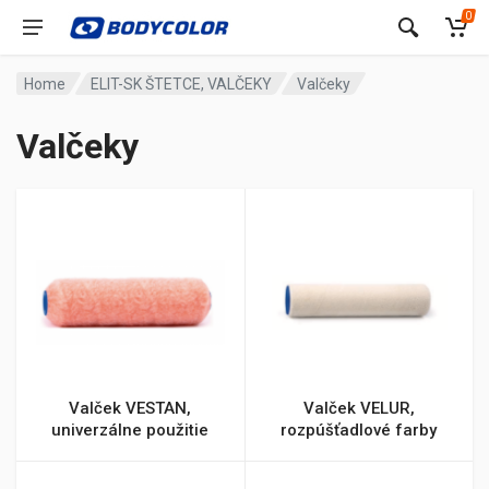
0
Home
ELIT-SK ŠTETCE, VALČEKY
Valčeky
Valčeky
Valček VESTAN,
Valček VELUR,
univerzálne použitie
rozpúšťadlové farby