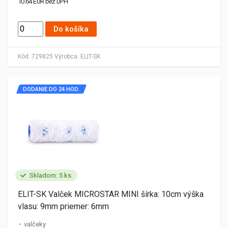
10.64 EUR bez DPH
Do košíka
Kód:
729825
Výrobca:
ELIT-SK
DODANIE DO 24 HOD.
Skladom: 5 ks
ELIT-SK Valček MICROSTAR MINI šírka: 10cm výška
vlasu: 9mm priemer: 6mm
valčeky