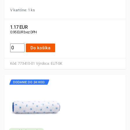
V kartóne: 1 ks
1.17 EUR
0.95 EUR bez DPH
Do košíka
Kód:
773410-01
Výrobca:
ELIT-SK
DODANIE DO 24 HOD.