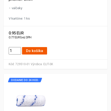
valčeky
V kartóne: 1 ks
0.95 EUR
0.77 EUR bez DPH
Do košíka
Kód:
729510-01
Výrobca:
ELIT-SK
DODANIE DO 24 HOD.