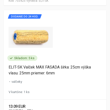
Kód:
703425
Výrobca:
ELIT-SK
DODANIE DO 24 HOD.
Skladom: 5 ks
ELIT-SK Valček MAX FASADA šírka: 25cm výška
vlasu: 25mm priemer: 6mm
valčeky
V kartóne: 1 ks
13.09 EUR