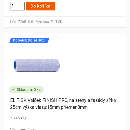
Do košíka
Kód:
726510-01
Výrobca:
ELIT-SK
DODANIE DO 24 HOD.
Skladom: 0 ks
ELIT-SK Valček FINISH PRO, na steny a fasády šírka:
25cm výška vlasu:15mm priemer:8mm
valčeky
V kartóne: 1 ks