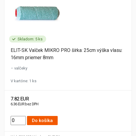
Skladom: 5 ks
ELIT-SK Valček MIKRO PRO šírka: 25cm výška vlasu:
16mm priemer 8mm
valčeky
V kartóne: 1 ks
7.82 EUR
6.36 EUR bez DPH
Do košíka