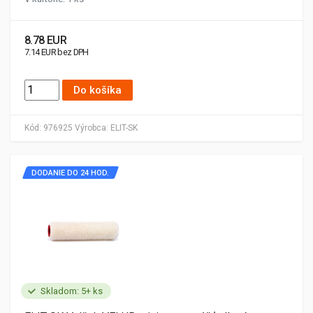
8.78 EUR
7.14 EUR bez DPH
Do košíka
Kód:
976925
Výrobca:
ELIT-SK
DODANIE DO 24 HOD.
Skladom: 5+ ks