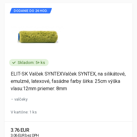
DODANIE DO 24 HOD.
Skladom: 5+ ks
ELIT-SK Valček SYNTEXValček SYNTEX, na silikátové,
emulzné, latexové, fasádne farby šírka: 25cm výška
vlasu:12mm priemer: 8mm
valčeky
V kartóne: 1 ks
3.76 EUR
3.06 EUR bez DPH