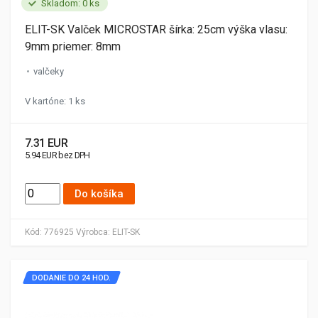
Skladom: 0 ks
ELIT-SK Valček MICROSTAR šírka: 25cm výška vlasu:
9mm priemer: 8mm
valčeky
V kartóne: 1 ks
7.31 EUR
5.94 EUR bez DPH
Do košíka
Kód:
776925
Výrobca:
ELIT-SK
DODANIE DO 24 HOD.