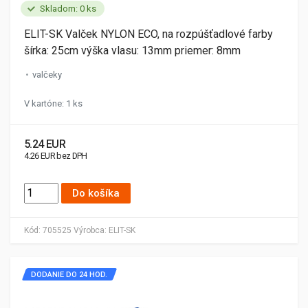
Skladom: 0 ks
ELIT-SK Valček NYLON ECO, na rozpúšťadlové farby
šírka: 25cm výška vlasu: 13mm priemer: 8mm
valčeky
V kartóne: 1 ks
5.24 EUR
4.26 EUR bez DPH
Do košíka
Kód:
705525
Výrobca:
ELIT-SK
DODANIE DO 24 HOD.