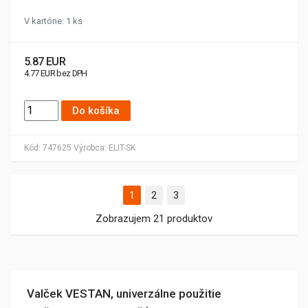
V kartóne: 1 ks
5.87 EUR
4.77 EUR bez DPH
Do košíka
Kód:
747625
Výrobca:
ELIT-SK
1
2
3
Zobrazujem 21 produktov
Valček VESTAN, univerzálne použitie