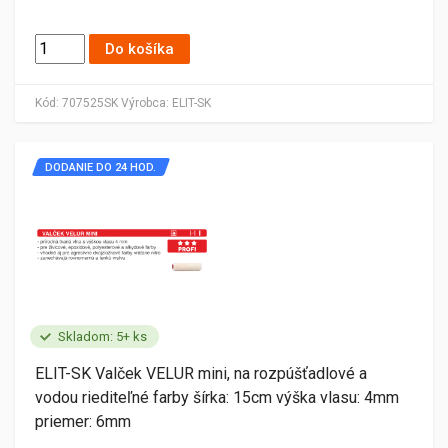
Do košíka
Kód:
707525SK
Výrobca:
ELIT-SK
DODANIE DO 24 HOD.
Skladom: 5+ ks
ELIT-SK Valček VELUR mini, na rozpúšťadlové a
vodou riediteľné farby šírka: 15cm výška vlasu: 4mm
priemer: 6mm