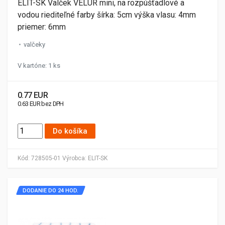
ELIT-SK Valček VELUR mini, na rozpúšťadlové a
vodou riediteľné farby šírka: 5cm výška vlasu: 4mm
priemer: 6mm
valčeky
V kartóne: 1 ks
0.77 EUR
0.63 EUR bez DPH
Do košíka
Kód:
728505-01
Výrobca:
ELIT-SK
DODANIE DO 24 HOD.