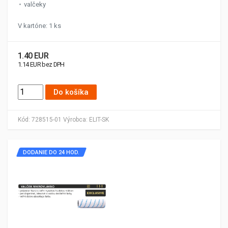
valčeky
V kartóne: 1 ks
1.40 EUR
1.14 EUR bez DPH
Do košíka
Kód:
728515-01
Výrobca:
ELIT-SK
DODANIE DO 24 HOD.