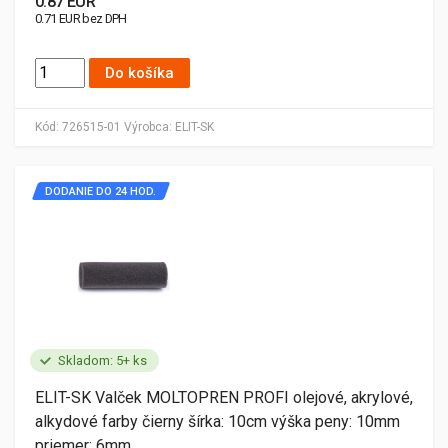
0.87 EUR
0.71 EUR bez DPH
Do košíka
Kód:
726515-01
Výrobca:
ELIT-SK
DODANIE DO 24 HOD.
Skladom: 5+ ks
ELIT-SK Valček MOLTOPREN PROFI olejové, akrylové,
alkydové farby čierny šírka: 10cm výška peny: 10mm
priemer: 6mm