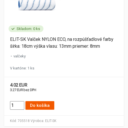
Skladom: 0 ks
ELIT-SK Valček NYLON ECO, na rozpúšťadlové farby
šírka: 18cm výška vlasu: 13mm priemer: 8mm
valčeky
V kartóne: 1 ks
4.02 EUR
3.27 EUR bez DPH
Do košíka
Kód:
705518
Výrobca:
ELIT-SK