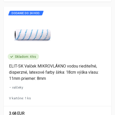
DODANIE DO 24 HOD.
Skladom: 4 ks
ELIT-SK Valček MIKROVLÁKNO vodou riediteľné,
disperzné, latexové farby šírka: 18cm výška vlasu:
11mm priemer: 8mm
valčeky
V kartóne: 1 ks
3.68 EUR