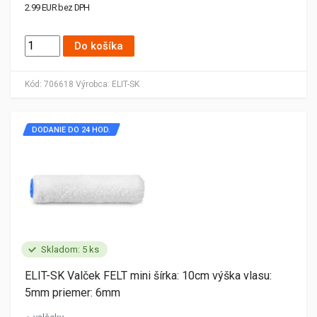
2.99 EUR bez DPH
Do košíka
Kód:
706618
Výrobca:
ELIT-SK
DODANIE DO 24 HOD.
Skladom: 5 ks
ELIT-SK Valček FELT mini šírka: 10cm výška vlasu:
5mm priemer: 6mm