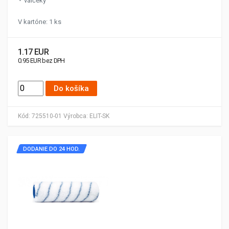
valčeky
V kartóne: 1 ks
1.17 EUR
0.95 EUR bez DPH
Do košíka
Kód:
725510-01
Výrobca:
ELIT-SK
DODANIE DO 24 HOD.