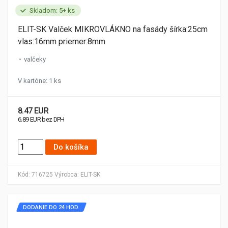
Skladom: 5+ ks
ELIT-SK Valček MIKROVLÁKNO na fasády šírka:25cm
vlas:16mm priemer:8mm
valčeky
V kartóne: 1 ks
8.47 EUR
6.89 EUR bez DPH
Do košíka
Kód:
716725
Výrobca:
ELIT-SK
DODANIE DO 24 HOD.