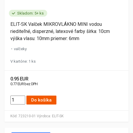
Skladom: 5+ ks
ELIT-SK Valček MIKROVLÁKNO MINI vodou
riediteľné, disperzné, latexové farby šírka: 10cm
výška vlasu: 10mm priemer: 6mm
valčeky
V kartóne: 1 ks
0.95 EUR
0.77 EUR bez DPH
Do košíka
Kód:
723210-01
Výrobca:
ELIT-SK