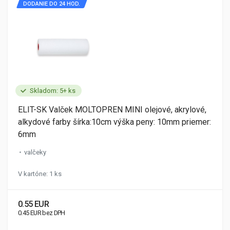
DODANIE DO 24 HOD.
Skladom: 5+ ks
ELIT-SK Valček MOLTOPREN MINI olejové, akrylové,
alkydové farby šírka:10cm výška peny: 10mm priemer:
6mm
valčeky
V kartóne: 1 ks
0.55 EUR
0.45 EUR bez DPH