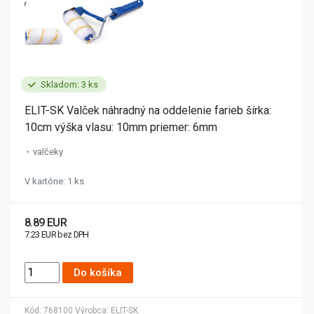
Skladom: 3 ks
ELIT-SK Valček náhradný na oddelenie farieb šírka:
10cm výška vlasu: 10mm priemer: 6mm
valčeky
V kartóne: 1 ks
8.89 EUR
7.23 EUR bez DPH
Do košíka
Kód:
768100
Výrobca:
ELIT-SK