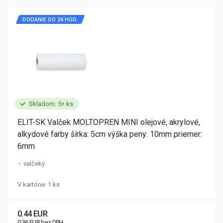
DODANIE DO 24 HOD.
Skladom: 5+ ks
ELIT-SK Valček MOLTOPREN MINI olejové, akrylové,
alkydové farby šírka: 5cm výška peny: 10mm priemer:
6mm
valčeky
V kartóne: 1 ks
0.44 EUR
0.36 EUR bez DPH