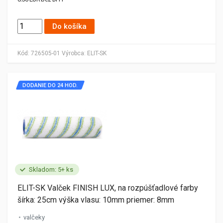
Do košíka
Kód:
726505-01
Výrobca:
ELIT-SK
DODANIE DO 24 HOD.
Skladom: 5+ ks
ELIT-SK Valček FINISH LUX, na rozpúšťadlové farby
šírka: 25cm výška vlasu: 10mm priemer: 8mm
valčeky