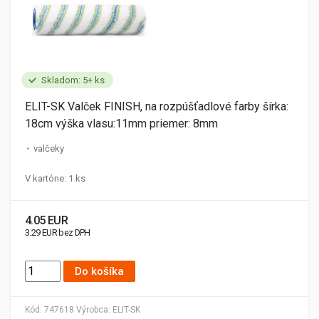
Skladom: 5+ ks
ELIT-SK Valček FINISH, na rozpúšťadlové farby šírka:
18cm výška vlasu:11mm priemer: 8mm
valčeky
V kartóne: 1 ks
4.05 EUR
3.29 EUR bez DPH
Do košíka
Kód:
747618
Výrobca:
ELIT-SK