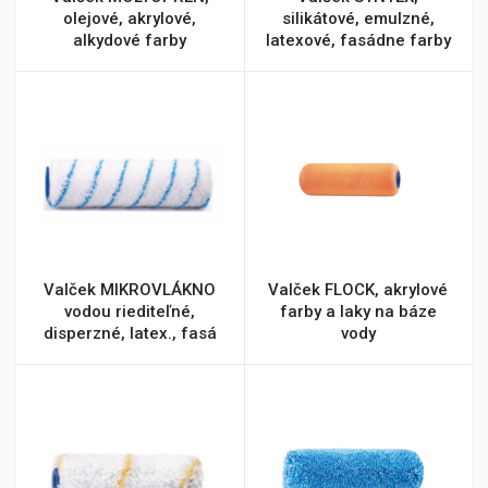
olejové, akrylové,
silikátové, emulzné,
alkydové farby
latexové, fasádne farby
Valček MIKROVLÁKNO
Valček FLOCK, akrylové
vodou riediteľné,
farby a laky na báze
disperzné, latex., fasá
vody