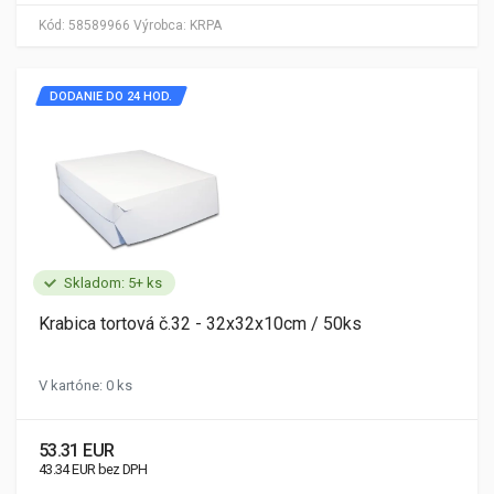
Kód:
58589966
Výrobca:
KRPA
DODANIE DO 24 HOD.
Skladom: 5+ ks
Krabica tortová č.32 - 32x32x10cm / 50ks
V kartóne: 0 ks
53.31 EUR
43.34 EUR bez DPH