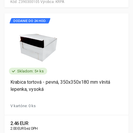
Kód:
Z390300105
Výrobca:
KRPA
DODANIE DO 24 HOD.
Skladom: 5+ ks
Krabica tortová - pevná, 350x350x180 mm vlnitá
lepenka, vysoká
V kartóne: 0 ks
2.46 EUR
2.00 EUR bez DPH