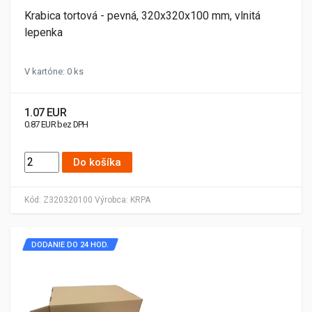
Krabica tortová - pevná, 320x320x100 mm, vlnitá
lepenka
V kartóne: 0 ks
1.07 EUR
0.87 EUR bez DPH
Do košíka
Kód:
Z320320100
Výrobca:
KRPA
DODANIE DO 24 HOD.