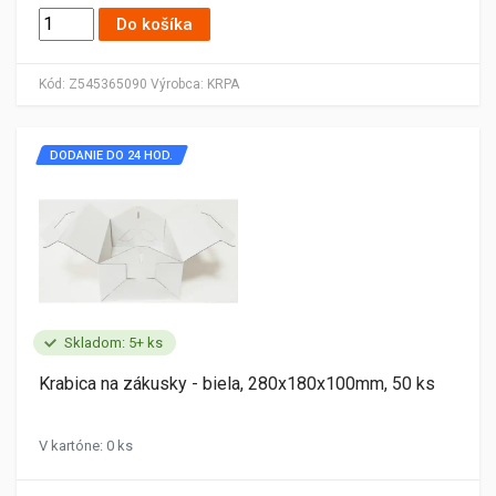
Do košíka
Kód:
Z545365090
Výrobca:
KRPA
DODANIE DO 24 HOD.
Skladom: 5+ ks
Krabica na zákusky - biela, 280x180x100mm, 50 ks
V kartóne: 0 ks