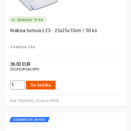
Skladom: 5+ ks
Krabica tortová č.25 - 25x25x10cm / 50 ks
V kartóne: 0 ks
36.03 EUR
29.29 EUR bez DPH
Do košíka
Kód:
58589942
Výrobca:
KRPA
DODANIE DO 24 HOD.