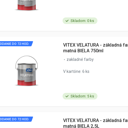
Skladom: 0 ks
ODANIE DO 72 HOD.
VITEX VELATURA - základná fa
matná BIELA 750ml
zakladné farby
V kartóne: 6 ks
Skladom: 5 ks
ODANIE DO 72 HOD.
VITEX VELATURA - základná fa
matná BIELA 2,5L