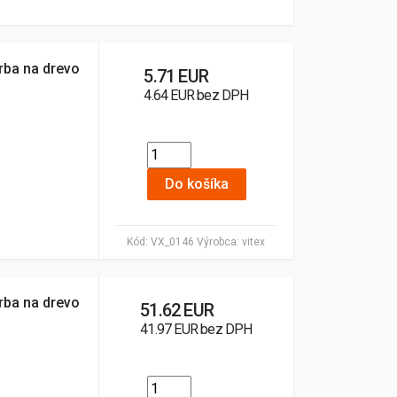
rba na drevo
5.71 EUR
4.64 EUR bez DPH
Do košíka
Kód:
VX_0146
Výrobca:
vitex
rba na drevo
51.62 EUR
41.97 EUR bez DPH