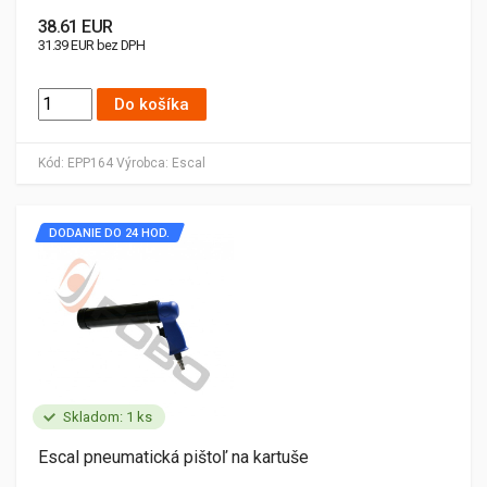
38.61 EUR
31.39 EUR bez DPH
Do košíka
Kód:
EPP164
Výrobca:
Escal
DODANIE DO 24 HOD.
Skladom: 1 ks
Escal pneumatická pištoľ na kartuše