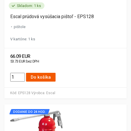
Skladom: 1 ks
Escal prúdová vysúšacia pištoľ - EPS128
pištole
V kartóne: 1 ks
66.09 EUR
53.73 EUR bez DPH
Do košíka
Kód:
EPS128
Výrobca:
Escal
DODANIE DO 24 HOD.