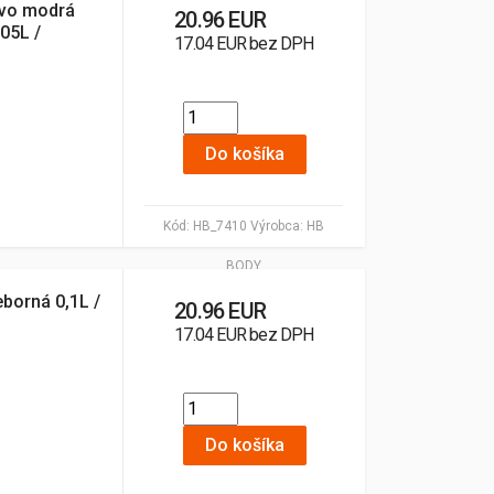
avo modrá
20.96 EUR
,05L /
17.04 EUR bez DPH
Do košíka
Kód:
HB_7410
Výrobca:
HB
BODY
eborná 0,1L /
20.96 EUR
17.04 EUR bez DPH
Do košíka