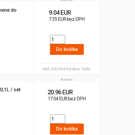
Racing
mene do
9.04 EUR
7.35 EUR bez DPH
Do košíka
Kód:
Cr01064
Výrobca:
Turbo
Racing
0,1L / set
20.96 EUR
17.04 EUR bez DPH
Do košíka