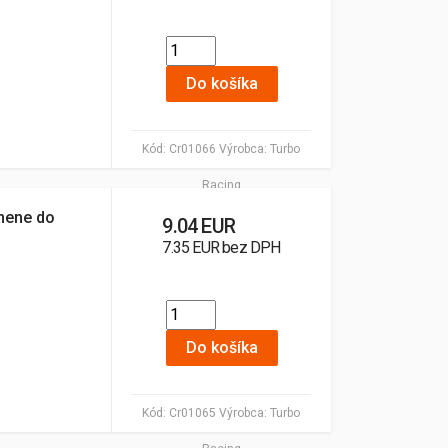
Do košíka
Kód:
Cr01066
Výrobca:
Turbo
Racing
mene do
9.04 EUR
7.35 EUR bez DPH
Do košíka
Kód:
Cr01065
Výrobca:
Turbo