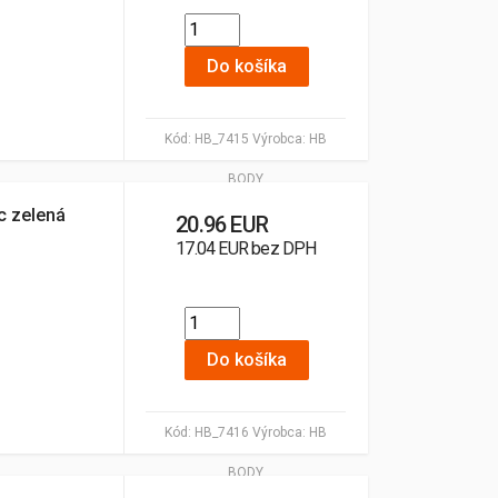
Do košíka
Kód:
HB_7415
Výrobca:
HB
BODY
c zelená
20.96 EUR
17.04 EUR bez DPH
Do košíka
Kód:
HB_7416
Výrobca:
HB
BODY