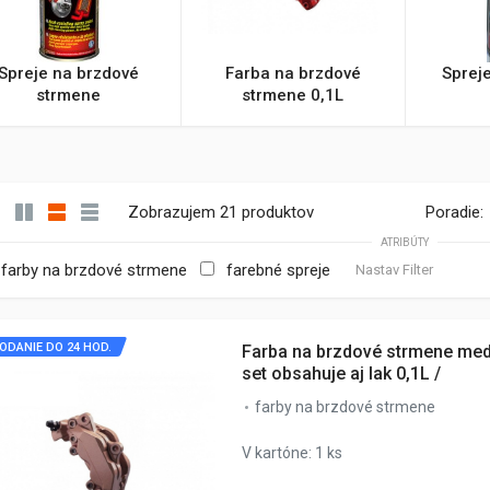
Spreje na brzdové
Farba na brzdové
Sprej
strmene
strmene 0,1L
Zobrazujem 21 produktov
Poradie:
ATRIBÚTY
farby na brzdové strmene
farebné spreje
Nastav Filter
ODANIE DO 24 HOD.
Farba na brzdové strmene med
set obsahuje aj lak 0,1L /
farby na brzdové strmene
V kartóne: 1 ks