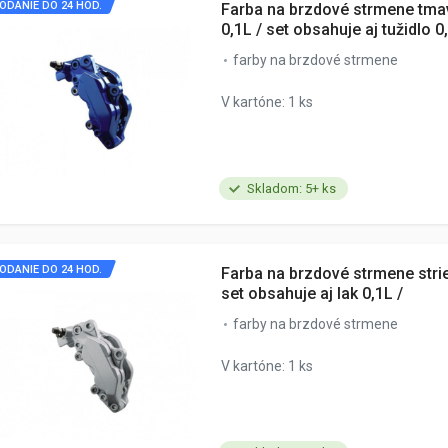
ODANIE DO 24 HOD.
Farba na brzdové strmene tm
0,1L / set obsahuje aj tužidlo 0
farby na brzdové strmene
V kartóne: 1 ks
Skladom: 5+ ks
ODANIE DO 24 HOD.
Farba na brzdové strmene stri
set obsahuje aj lak 0,1L /
farby na brzdové strmene
V kartóne: 1 ks