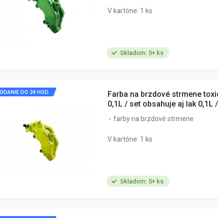
V kartóne: 1 ks
Skladom: 5+ ks
ODANIE DO 24 HOD.
Farba na brzdové strmene toxi
0,1L / set obsahuje aj lak 0,1L /
farby na brzdové strmene
V kartóne: 1 ks
Skladom: 5+ ks