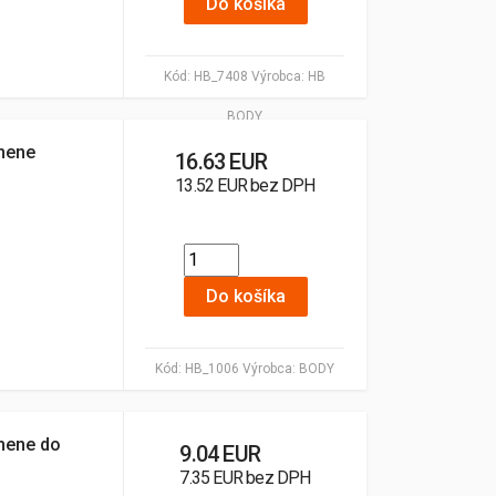
Do košíka
Kód:
HB_7408
Výrobca:
HB
BODY
mene
16.63 EUR
13.52 EUR bez DPH
Do košíka
Kód:
HB_1006
Výrobca:
BODY
mene do
9.04 EUR
7.35 EUR bez DPH