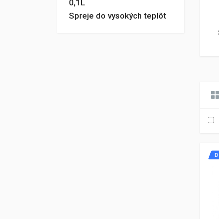
0,1L
Spreje do vysokých teplôt
D