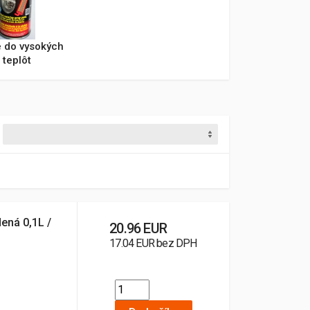
e do vysokých
teplôt
ená 0,1L /
20.96 EUR
17.04 EUR bez DPH