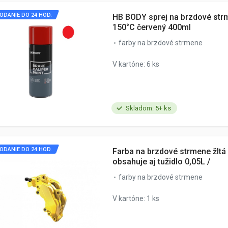
ODANIE DO 24 HOD.
HB BODY sprej na brzdové str
150°C červený 400ml
farby na brzdové strmene
V kartóne: 6 ks
Skladom: 5+ ks
ODANIE DO 24 HOD.
Farba na brzdové strmene žltá 
obsahuje aj tužidlo 0,05L /
farby na brzdové strmene
V kartóne: 1 ks